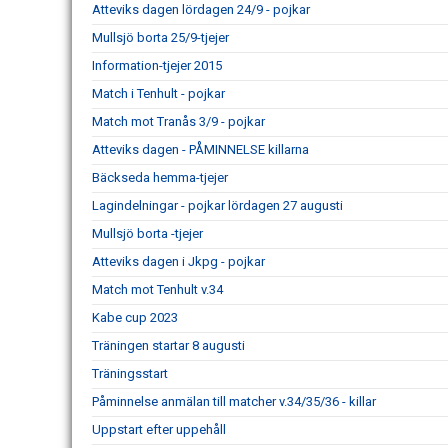
Atteviks dagen lördagen 24/9 - pojkar
Mullsjö borta 25/9-tjejer
Information-tjejer 2015
Match i Tenhult - pojkar
Match mot Tranås 3/9 - pojkar
Atteviks dagen - PÅMINNELSE killarna
Bäckseda hemma-tjejer
Lagindelningar - pojkar lördagen 27 augusti
Mullsjö borta -tjejer
Atteviks dagen i Jkpg - pojkar
Match mot Tenhult v.34
Kabe cup 2023
Träningen startar 8 augusti
Träningsstart
Påminnelse anmälan till matcher v.34/35/36 - killar
Uppstart efter uppehåll