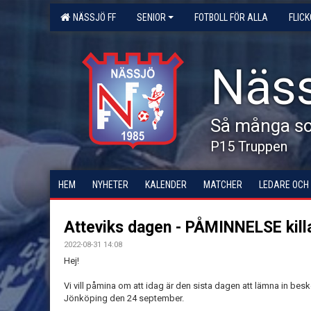
NÄSSJÖ FF
SENIOR
FOTBOLL FÖR ALLA
FLIC
Näss
Så många som
P15 Truppen
HEM
NYHETER
KALENDER
MATCHER
LEDARE OCH
Atteviks dagen - PÅMINNELSE kill
2022-08-31 14:08
Hej!
Vi vill påmina om att idag är den sista dagen att lämna in be
Jönköping den 24 september.