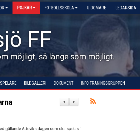
KOR
POJKAR
FOTBOLLSSKOLA
U-DOMARE
LEDARSIDA
jö FF
 möjligt, så länge som möjligt.
 SPELARE
BILDGALLERI
DOKUMENT
INFO TRÄNINGSGRUPPEN
arna
<
>
sked gällande Atteviks dagen som ska spelas i