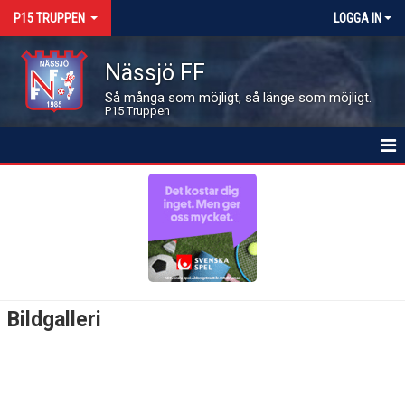
P15 TRUPPEN
LOGGA IN
Nässjö FF
Så många som möjligt, så länge som möjligt.
P15 Truppen
HEM
NYHETER
KALENDER
MATCHER
Bildgalleri
LEDARE OCH SPELARE
BILDGALLERI