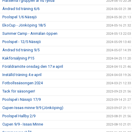
Platserna i gruppen är nu fyllda
2024-06-10 20:28
Ändrad tid träning 6/6
2024-06-03 21:38
Poolspel 1/6 Nässjö
2024-05-30 21:13
EkoCup - Jönköping 18/5
2024-05-16 21:32
Summer Camp - Anmälan öppen
2024-05-13 22:03
Poolspel - 12/5 Nässjö
2024-05-09 13:40
Ändrad tid träning 9/5
2024-05-07 14:39
Kakförsäljning P15
2024-04-25 11:20
Föräldramöte onsdag den 17:e april
2024-04-15 21:46
Inställd träning 4:e april
2024-04-03 19:26
Fotbollssäsongen 2024
2024-03-21 12:33
Tack för säsongen!
2023-09-23 21:56
Poolspel i Nässjö 17/9
2023-09-14 21:27
Cupen-Issas minne 9/9 (Jönköping)
2023-09-07 21:11
Poolspel Hallby 2/9
2023-08-31 21:56
Cupen 9/9 - Issas Minne
2023-08-10 21:01