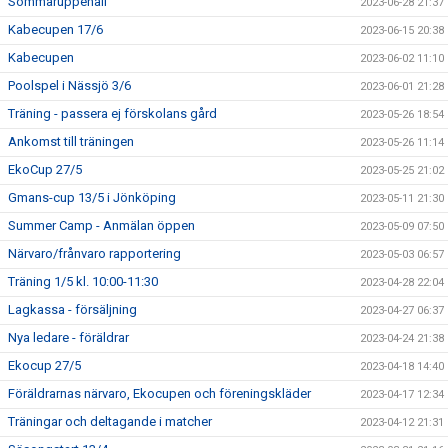
Sommaruppehåll
2023-06-28 21:37
Kabecupen 17/6
2023-06-15 20:38
Kabecupen
2023-06-02 11:10
Poolspel i Nässjö 3/6
2023-06-01 21:28
Träning - passera ej förskolans gård
2023-05-26 18:54
Ankomst till träningen
2023-05-26 11:14
EkoCup 27/5
2023-05-25 21:02
Gmans-cup 13/5 i Jönköping
2023-05-11 21:30
Summer Camp - Anmälan öppen
2023-05-09 07:50
Närvaro/frånvaro rapportering
2023-05-03 06:57
Träning 1/5 kl. 10:00-11:30
2023-04-28 22:04
Lagkassa - försäljning
2023-04-27 06:37
Nya ledare - föräldrar
2023-04-24 21:38
Ekocup 27/5
2023-04-18 14:40
Föräldrarnas närvaro, Ekocupen och föreningskläder
2023-04-17 12:34
Träningar och deltagande i matcher
2023-04-12 21:31