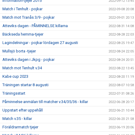
Information-tjejer 2015
2022-09-12 13:45
Match i Tenhult - pojkar
2022-09-08 20:08
Match mot Tranås 3/9 - pojkar
2022-09-01 20:13
Atteviks dagen - PÅMINNELSE killarna
2022-08-31 14:08
Bäckseda hemma-tjejer
2022-08-28 22:03
Lagindelningar - pojkar lördagen 27 augusti
2022-08-25 19:47
Mullsjö borta -tjejer
2022-08-24 22:05
Atteviks dagen i Jkpg - pojkar
2022-08-24 20:51
Match mot Tenhult v.34
2022-08-22 13:45
Kabe cup 2023
2022-08-20 11:19
Träningen startar 8 augusti
2022-08-07 10:58
Träningsstart
2022-07-31 08:26
Påminnelse anmälan till matcher v.34/35/36 - killar
2022-06-28 20:17
Uppstart efter uppehåll
2022-06-21 10:44
Match v.35 - killar
2022-06-20 21:58
Föräldrarmatch tjejer
2022-06-19 20:06