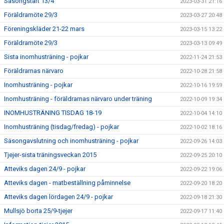
Säsongstart 13/4
2023-03-31 21:16
Föräldramöte 29/3
2023-03-27 20:48
Föreningskläder 21-22 mars
2023-03-15 13:22
Föräldramöte 29/3
2023-03-13 09:49
Sista inomhusträning - pojkar
2022-11-24 21:53
Föräldrarnas närvaro
2022-10-28 21:58
Inomhusträning - pojkar
2022-10-16 19:59
Inomhusträning - föräldrarnas närvaro under träning
2022-10-09 19:34
INOMHUSTRÄNING TISDAG 18-19
2022-10-04 14:10
Inomhusträning (tisdag/fredag) - pojkar
2022-10-02 18:16
Säsongavslutning och inomhusträning - pojkar
2022-09-26 14:03
Tjejer-sista träningsveckan 2015
2022-09-25 20:10
Atteviks dagen 24/9 - pojkar
2022-09-22 19:06
Atteviks dagen - matbeställning påminnelse
2022-09-20 18:20
Atteviks dagen lördagen 24/9 - pojkar
2022-09-18 21:30
Mullsjö borta 25/9-tjejer
2022-09-17 11:40