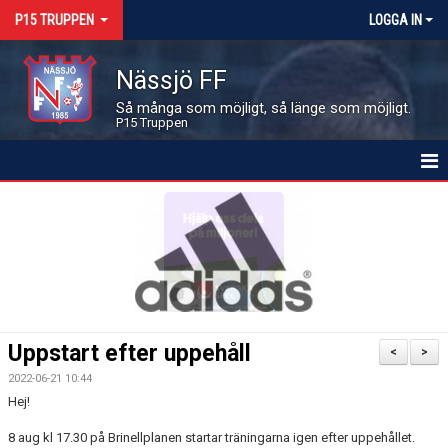
P15 TRUPPEN
LOGGA IN
Nässjö FF
Så många som möjligt, så länge som möjligt.
P15 Truppen
HEM
NYHETER
KALENDER
MATCHER
Uppstart efter uppehåll
<
>
LEDARE OCH SPELARE
2022-06-21 10:44
Hej!
BILDGALLERI
8 aug kl 17.30 på Brinellplanen startar träningarna igen efter uppehållet.