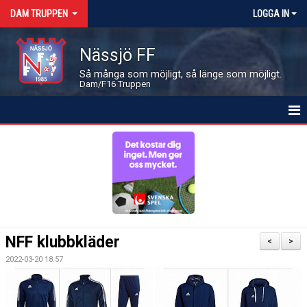
DAM TRUPPEN
LOGGA IN
Nässjö FF
Så många som möjligt, så länge som möjligt.
Dam/F16 Truppen
HEM
NYHETER
KALENDER
MATCHER
NFF klubbkläder
<
>
LEDARE OCH SPELARE
2022-03-20 18:57
BILDGALLERI