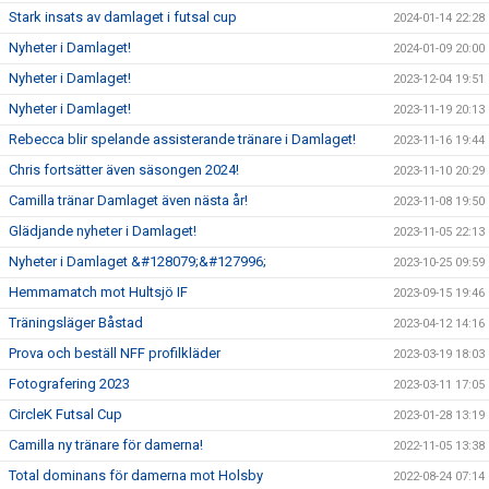
Stark insats av damlaget i futsal cup
2024-01-14 22:28
Nyheter i Damlaget!
2024-01-09 20:00
Nyheter i Damlaget!
2023-12-04 19:51
Nyheter i Damlaget!
2023-11-19 20:13
Rebecca blir spelande assisterande tränare i Damlaget!
2023-11-16 19:44
Chris fortsätter även säsongen 2024!
2023-11-10 20:29
Camilla tränar Damlaget även nästa år!
2023-11-08 19:50
Glädjande nyheter i Damlaget!
2023-11-05 22:13
Nyheter i Damlaget &#128079;&#127996;
2023-10-25 09:59
Hemmamatch mot Hultsjö IF
2023-09-15 19:46
Träningsläger Båstad
2023-04-12 14:16
Prova och beställ NFF profilkläder
2023-03-19 18:03
Fotografering 2023
2023-03-11 17:05
CircleK Futsal Cup
2023-01-28 13:19
Camilla ny tränare för damerna!
2022-11-05 13:38
Total dominans för damerna mot Holsby
2022-08-24 07:14