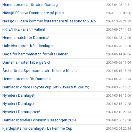
Hemmapremiär för vårat Damlag!
2025-04-23 19:31
Nässjö FFs nya Damtränare på plats!
2024-11-05 08:56
Nässjö FF dam kommer byta tränare till säsongen 2025
2024-10-28 21:23
FRI ENTRÉ - alla till vallen!
2024-09-07 14:53
Hemmamatch för Damerna!
2024-06-23 17:00
Halvtidsrapport från damlaget
2024-06-20 16:58
Dags för hemmamatch för våra Damer!
2024-06-14 09:06
Damerna möter Tabergs SK!
2024-05-26 11:00
Årets första Sponsormatch - fri entré för alla!
2024-05-15 15:29
Hemmapremiär för Damerna!
2024-04-20 19:14
Damlaget vidare i Toyota cup &#128588;&#128079;
2024-03-25 10:51
Nyheter i Damlaget!
2024-03-16 13:06
Nyheter i Damlaget!
2024-02-18 17:28
Nyheter i Damtruppen!
2024-02-15 20:13
Damlaget spelar i division 3 säsongen 2024
2024-02-06 12:38
Fjärdeplats för damlaget i La Femme Cup
2024-02-04 22:24