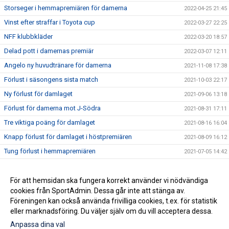
Storseger i hemmapremiären för damerna
2022-04-25 21:45
Vinst efter straffar i Toyota cup
2022-03-27 22:25
NFF klubbkläder
2022-03-20 18:57
Delad pott i damernas premiär
2022-03-07 12:11
Angelo ny huvudtränare för damerna
2021-11-08 17:38
Förlust i säsongens sista match
2021-10-03 22:17
Ny förlust för damlaget
2021-09-06 13:18
Förlust för damerna mot J-Södra
2021-08-31 17:11
Tre viktiga poäng för damlaget
2021-08-16 16:04
Knapp förlust för damlaget i höstpremiären
2021-08-09 16:12
Tung förlust i hemmapremiären
2021-07-05 14:42
Vinst för F16 tjejerna mot Habo på bortaplan
2021-07-01 14:50
Förlust i seriepremiären
För att hemsidan ska fungera korrekt använder vi nödvändiga
2021-06-29 08:43
cookies från SportAdmin. Dessa går inte att stänga av.
Förlust i premiären för B-laget
2021-06-27 09:46
Föreningen kan också använda frivilliga cookies, t.ex. för statistik
eller marknadsföring. Du väljer själv om du vill acceptera dessa.
Anpassa dina val