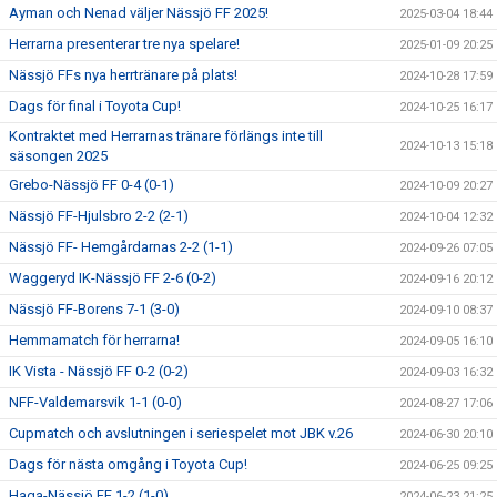
Ayman och Nenad väljer Nässjö FF 2025!
2025-03-04 18:44
Herrarna presenterar tre nya spelare!
2025-01-09 20:25
Nässjö FFs nya herrtränare på plats!
2024-10-28 17:59
Dags för final i Toyota Cup!
2024-10-25 16:17
Kontraktet med Herrarnas tränare förlängs inte till
2024-10-13 15:18
säsongen 2025
Grebo-Nässjö FF 0-4 (0-1)
2024-10-09 20:27
Nässjö FF-Hjulsbro 2-2 (2-1)
2024-10-04 12:32
Nässjö FF- Hemgårdarnas 2-2 (1-1)
2024-09-26 07:05
Waggeryd IK-Nässjö FF 2-6 (0-2)
2024-09-16 20:12
Nässjö FF-Borens 7-1 (3-0)
2024-09-10 08:37
Hemmamatch för herrarna!
2024-09-05 16:10
IK Vista - Nässjö FF 0-2 (0-2)
2024-09-03 16:32
NFF-Valdemarsvik 1-1 (0-0)
2024-08-27 17:06
Cupmatch och avslutningen i seriespelet mot JBK v.26
2024-06-30 20:10
Dags för nästa omgång i Toyota Cup!
2024-06-25 09:25
Haga-Nässjö FF 1-2 (1-0)
2024-06-23 21:25