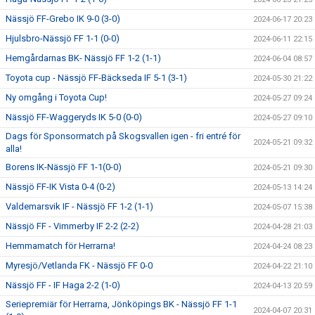
Nässjö FF-Grebo IK 9-0 (3-0)
2024-06-17 20:23
Hjulsbro-Nässjö FF 1-1 (0-0)
2024-06-11 22:15
Hemgårdarnas BK- Nässjö FF 1-2 (1-1)
2024-06-04 08:57
Toyota cup - Nässjö FF-Bäckseda IF 5-1 (3-1)
2024-05-30 21:22
Ny omgång i Toyota Cup!
2024-05-27 09:24
Nässjö FF-Waggeryds IK 5-0 (0-0)
2024-05-27 09:10
Dags för Sponsormatch på Skogsvallen igen - fri entré för
2024-05-21 09:32
alla!
Borens IK-Nässjö FF 1-1(0-0)
2024-05-21 09:30
Nässjö FF-IK Vista 0-4 (0-2)
2024-05-13 14:24
Valdemarsvik IF - Nässjö FF 1-2 (1-1)
2024-05-07 15:38
Nässjö FF - Vimmerby IF 2-2 (2-2)
2024-04-28 21:03
Hemmamatch för Herrarna!
2024-04-24 08:23
Myresjö/Vetlanda FK - Nässjö FF 0-0
2024-04-22 21:10
Nässjö FF - IF Haga 2-2 (1-0)
2024-04-13 20:59
Seriepremiär för Herrarna, Jönköpings BK - Nässjö FF 1-1
2024-04-07 20:31