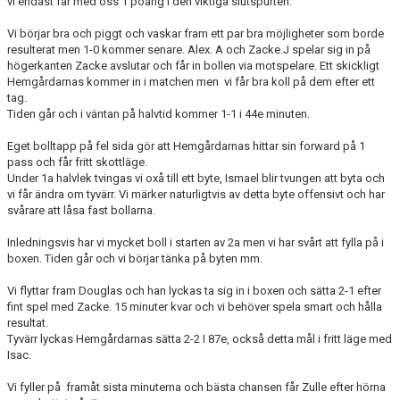
vi endast får med oss 1 poäng i den viktiga slutspurten.
DOKUMENT
Vi börjar bra och piggt och vaskar fram ett par bra möjligheter som borde
resulterat men 1-0 kommer senare. Alex. A och Zacke.J spelar sig in på
högerkanten Zacke avslutar och får in bollen via motspelare. Ett skickligt
Hemgårdarnas kommer in i matchen men vi får bra koll på dem efter ett
tag.
Tiden går och i väntan på halvtid kommer 1-1 i 44e minuten.
Eget bolltapp på fel sida gör att Hemgårdarnas hittar sin forward på 1
pass och får fritt skottläge.
Under 1a halvlek tvingas vi oxå till ett byte, Ismael blir tvungen att byta och
vi får ändra om tyvärr. Vi märker naturligtvis av detta byte offensivt och har
svårare att låsa fast bollarna.
Inledningsvis har vi mycket boll i starten av 2a men vi har svårt att fylla på i
boxen. Tiden går och vi börjar tänka på byten mm.
Vi flyttar fram Douglas och han lyckas ta sig in i boxen och sätta 2-1 efter
fint spel med Zacke. 15 minuter kvar och vi behöver spela smart och hålla
resultat.
Tyvärr lyckas Hemgårdarnas sätta 2-2 I 87e, också detta mål i fritt läge med
Isac.
Vi fyller på framåt sista minuterna och bästa chansen får Zulle efter hörna