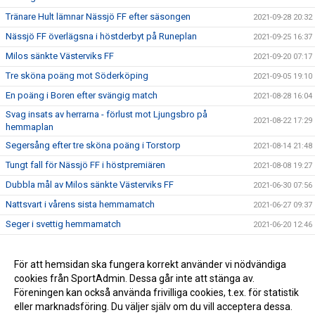
Tränare Hult lämnar Nässjö FF efter säsongen
2021-09-28 20:32
Nässjö FF överlägsna i höstderbyt på Runeplan
2021-09-25 16:37
Milos sänkte Västerviks FF
2021-09-20 07:17
Tre sköna poäng mot Söderköping
2021-09-05 19:10
En poäng i Boren efter svängig match
2021-08-28 16:04
Svag insats av herrarna - förlust mot Ljungsbro på
2021-08-22 17:29
hemmaplan
Segersång efter tre sköna poäng i Torstorp
2021-08-14 21:48
Tungt fall för Nässjö FF i höstpremiären
2021-08-08 19:27
Dubbla mål av Milos sänkte Västerviks FF
2021-06-30 07:56
Nattsvart i vårens sista hemmamatch
2021-06-27 09:37
Seger i svettig hemmamatch
2021-06-20 12:46
Nässjö FF lånar in från Malmbäck
2021-06-15 10:01
En poäng i tuff bortamatch
För att hemsidan ska fungera korrekt använder vi nödvändiga
2021-06-15 09:59
cookies från SportAdmin. Dessa går inte att stänga av.
Gött med en derbyseger i premiären!
2021-06-07 07:11
Föreningen kan också använda frivilliga cookies, t.ex. för statistik
eller marknadsföring. Du väljer själv om du vill acceptera dessa.