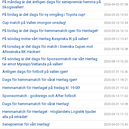
På måndag är det äntligen dags för seriepremiär hemma på
2026-04-02 07:58
Skogsvallen!
På lördag är det dags för ny omgång i Toyota cup!
2026-03-25 14:02
Cup match på Vallen imorgon onsdag!
2026-03-10 15:34
På lördag är det dags för hemmamatch igen för Herrlaget!
2025-09-24 16:16
På söndag möter vårt Herrlag Assyriska IK på vallen!
2025-09-12 13:47
På torsdag är det dags för match i Svenska Cupen mot
2025-09-08 15:38
Allsvenska BK Häcken!
På söndag är det dags för Sponsormatch när vårt Herrlag
2025-08-13 16:20
tar emot Myresjö/Vetlanda på vallen!
Äntligen dags för fotboll på vallen igen!
2025-07-31 15:36
Dags för hemmamatch för vårat Herrlag igen!
2025-06-11 18:21
Hemmamatch för Herrlaget på fredag kl. 19.00!
2025-05-21 19:22
Sponsormatch - godisregn och After fotboll
2025-05-14 11:02
Dags för hemmamatch för vårat Herrlag!
2025-05-01 14:38
Hemmamatch för Herrlaget - Höglandets Logistik bjuder
2025-04-15 11:12
alla på inträdet!
Seriepremiär för vårt Herrlag!
2025-04-03 15:40