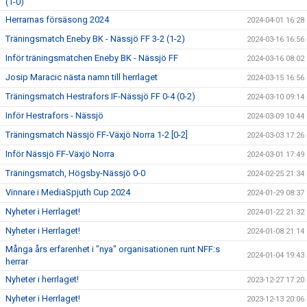
(1-0)
Herrarnas försäsong 2024
2024-04-01 16:28
Träningsmatch Eneby BK - Nässjö FF 3-2 (1-2)
2024-03-16 16:56
Inför träningsmatchen Eneby BK - Nässjö FF
2024-03-16 08:02
Josip Maracic nästa namn till herrlaget
2024-03-15 16:56
Träningsmatch Hestrafors IF-Nässjö FF 0-4 (0-2)
2024-03-10 09:14
Inför Hestrafors - Nässjö
2024-03-09 10:44
Träningsmatch Nässjö FF-Växjö Norra 1-2 [0-2]
2024-03-03 17:26
Inför Nässjö FF-Växjö Norra
2024-03-01 17:49
Träningsmatch, Högsby-Nässjö 0-0
2024-02-25 21:34
Vinnare i MediaSpjuth Cup 2024
2024-01-29 08:37
Nyheter i Herrlaget!
2024-01-22 21:32
Nyheter i Herrlaget!
2024-01-08 21:14
Många års erfarenhet i "nya" organisationen runt NFF:s
2024-01-04 19:43
herrar
Nyheter i herrlaget!
2023-12-27 17:20
Nyheter i Herrlaget!
2023-12-13 20:06