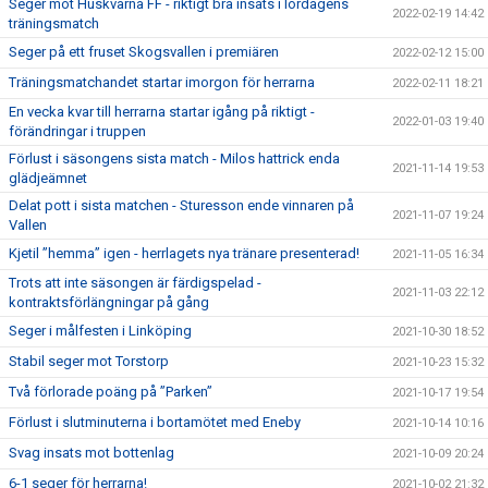
Seger mot Huskvarna FF - riktigt bra insats i lördagens
2022-02-19 14:42
träningsmatch
Seger på ett fruset Skogsvallen i premiären
2022-02-12 15:00
Träningsmatchandet startar imorgon för herrarna
2022-02-11 18:21
En vecka kvar till herrarna startar igång på riktigt -
2022-01-03 19:40
förändringar i truppen
Förlust i säsongens sista match - Milos hattrick enda
2021-11-14 19:53
glädjeämnet
Delat pott i sista matchen - Sturesson ende vinnaren på
2021-11-07 19:24
Vallen
Kjetil ”hemma” igen - herrlagets nya tränare presenterad!
2021-11-05 16:34
Trots att inte säsongen är färdigspelad -
2021-11-03 22:12
kontraktsförlängningar på gång
Seger i målfesten i Linköping
2021-10-30 18:52
Stabil seger mot Torstorp
2021-10-23 15:32
Två förlorade poäng på ”Parken”
2021-10-17 19:54
Förlust i slutminuterna i bortamötet med Eneby
2021-10-14 10:16
Svag insats mot bottenlag
2021-10-09 20:24
6-1 seger för herrarna!
2021-10-02 21:32