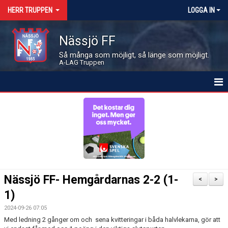
HERR TRUPPEN
LOGGA IN
Nässjö FF
Så många som möjligt, så länge som möjligt.
A-LAG Truppen
HEM
NYHETER
KALENDER
MATCHER
Nässjö FF- Hemgårdarnas 2-2 (1-
<
>
LEDARE OCH SPELARE
1)
2024-09-26 07:05
BILDGALLERI
Med ledning 2 gånger om och sena kvitteringar i båda halvlekarna, gör att