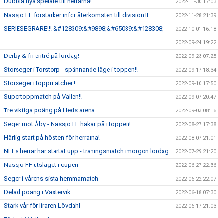
Dubbla nya spelare till herrarna!
2022-11-30 17:03
Nässjö FF förstärker inför återkomsten till division II
2022-11-28 21:39
SERIESEGRARE!!! &#128309;&#9898;&#65039;&#128308;
2022-10-01 16:18
2022-09-24 19:22
Derby & fri entré på lördag!
2022-09-23 07:25
Storseger i Torstorp - spännande läge i toppen!!
2022-09-17 18:34
Storseger i toppmatchen!
2022-09-10 17:50
Supertoppmatch på Vallen!!
2022-09-07 20:47
Tre viktiga poäng på Heds arena
2022-09-03 08:16
Seger mot Åby - Nässjö FF hakar på i toppen!
2022-08-27 17:38
Härlig start på hösten för herrarna!
2022-08-07 21:01
NFFs herrar har startat upp - träningsmatch imorgon lördag
2022-07-29 21:20
Nässjö FF utslaget i cupen
2022-06-27 22:36
Seger i vårens sista hemmamatch
2022-06-22 22:07
Delad poäng i Västervik
2022-06-18 07:30
Stark vår för liraren Lövdahl
2022-06-17 21:03