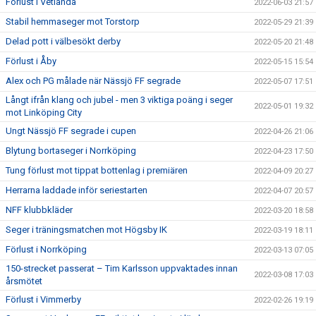
Förlust i Vetlanda
2022-06-03 21:57
Stabil hemmaseger mot Torstorp
2022-05-29 21:39
Delad pott i välbesökt derby
2022-05-20 21:48
Förlust i Åby
2022-05-15 15:54
Alex och PG målade när Nässjö FF segrade
2022-05-07 17:51
Långt ifrån klang och jubel - men 3 viktiga poäng i seger
2022-05-01 19:32
mot Linköping City
Ungt Nässjö FF segrade i cupen
2022-04-26 21:06
Blytung bortaseger i Norrköping
2022-04-23 17:50
Tung förlust mot tippat bottenlag i premiären
2022-04-09 20:27
Herrarna laddade inför seriestarten
2022-04-07 20:57
NFF klubbkläder
2022-03-20 18:58
Seger i träningsmatchen mot Högsby IK
2022-03-19 18:11
Förlust i Norrköping
2022-03-13 07:05
150-strecket passerat – Tim Karlsson uppvaktades innan
2022-03-08 17:03
årsmötet
Förlust i Vimmerby
2022-02-26 19:19