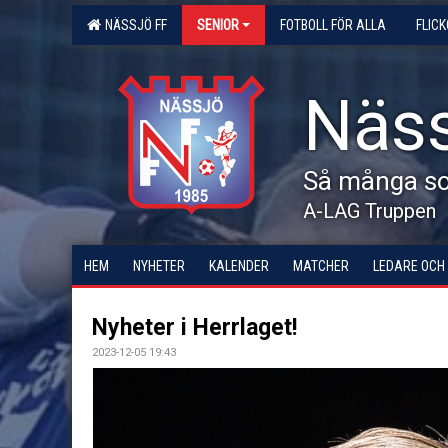
NÄSSJÖ FF
SENIOR
FOTBOLL FÖR ALLA
FLIC
Näss
Så många som
A-LAG Truppen
HEM
NYHETER
KALENDER
MATCHER
LEDARE OCH
Nyheter i Herrlaget!
2023-12-05 19:43