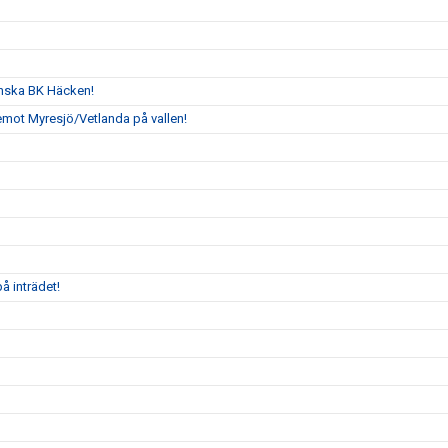
enska BK Häcken!
emot Myresjö/Vetlanda på vallen!
å inträdet!