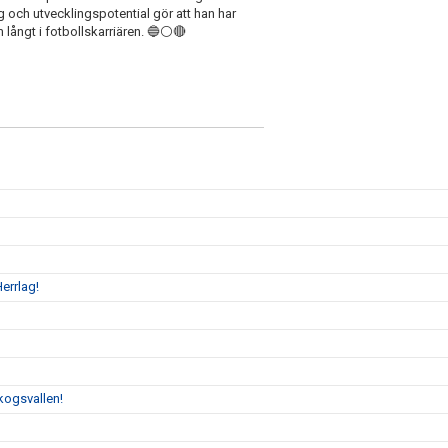
 och utvecklingspotential gör att han har
 långt i fotbollskarriären. 🔵⚪️🔴
errlag!
kogsvallen!