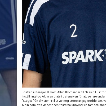
Fostrad i Stensjön IF kom Albin Bromander till Nässjö FF inf
inställning tog Albin en plats i defensiven för att senare under
”Steget från division 4 till 2 var nog större än jag trodde. Det 
Albin som ofta vinner beep-testerna uppvisar en fart och speed 