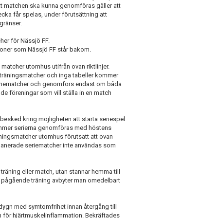
tt matchen ska kunna genomföras gäller att
cka får spelas, under förutsättning att
gränser.
her för Nässjö FF.
ioner som Nässjö FF står bakom.
 matcher utomhus utifrån ovan riktlinjer.
träningsmatcher och inga tabeller kommer
 seriematcher och genomförs endast om båda
de föreningar som vill ställa in en match
besked kring möjligheten att starta seriespel
ommer serierna genomföras med höstens
räningsmatcher utomhus förutsatt att ovan
inplanerade seriematcher inte användas som
träning eller match, utan stannar hemma till
en pågående träning avbyter man omedelbart
dygn med symtomfrihet innan återgång till
ken för hjärtmuskelinflammation. Bekräftades