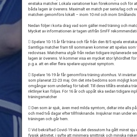
enstaka matcher. Lokala variationer kan förekomma och för a
båda lagen är överens. Maximalt en match per serie/lag och ve
matchen genomförs lokalt – inom 10 mil och inom Smålands 
Nedan följer i korta drag vad som gäller med träning och matc
Mycket av informationen är tagen utifrån SmFF rekommendat
 Spelare 10-15 år får träna och får från den 8/5 spela enstaka
Samtliga matcher fram till sommaren kommer att spelas som 
redovisas. Matcherna utgår från redan tidigare inplanerade
lagen är överens. Vi kommer visa en mycket stor lyhördhet för 
p.g.a. att en eller flera spelare uppvisat symptom.
 Spelare 16-19 år får genomföra träning utomhus. Vi inväntar 
som planerat 22-23 maj. Om det inte bedöms som möjligt k
omgångar som underlag för tabell. Till dess tillåts enstaka t
riktlinjer kan följas. För 16 år och uppåt ska sedan tidigare 
träningsmatcher
 Den som är sjuk, även med milda symtom, deltar inte alls på 
och med två dagar efter tillfrisknande. Insjuknar man under 
träningen och går hem.
 Vid bekräftad Covid-19 ska det dessutom ha gått minst sju 
fysisk aktivitet, i syfte att minimera smittrisk och minska ris