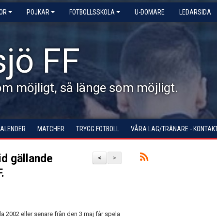
KOR
POJKAR
FOTBOLLSSKOLA
U-DOMARE
LEDARSIDA
jö FF
 möjligt, så länge som möjligt.
KALENDER
MATCHER
TRYGG FOTBOLL
VÅRA LAG/TRÄNARE - KONTAK
id gällande
<
>
.
2002 eller senare från den 3 maj får spela