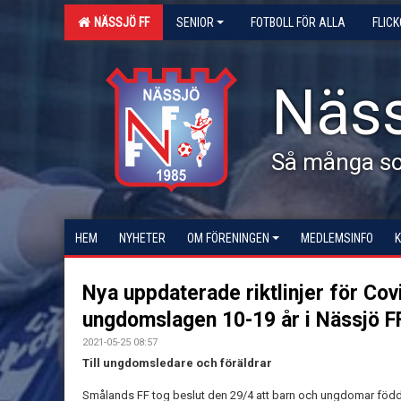
NÄSSJÖ FF
SENIOR
FOTBOLL FÖR ALLA
FLIC
Näss
Så många som
HEM
NYHETER
OM FÖRENINGEN
MEDLEMSINFO
Nya uppdaterade riktlinjer för Cov
ungdomslagen 10-19 år i Nässjö FF
2021-05-25 08:57
Till ungdomsledare och föräldrar
Smålands FF tog beslut den 29/4 att barn och ungdomar födda 