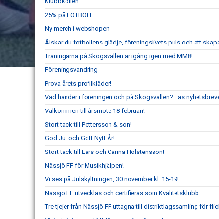
Klubbkollen
25% på FOTBOLL
Ny merch i webshopen
Älskar du fotbollens glädje, föreningslivets puls och att ska
Träningarna på Skogsvallen är igång igen med MM8!
Föreningsvandring
Prova årets profilkläder!
Vad händer i föreningen och på Skogsvallen? Läs nyhetsbreve
Välkommen till årsmöte 18 februari!
Stort tack till Pettersson & son!
God Jul och Gott Nytt År!
Stort tack till Lars och Carina Holstensson!
Nässjö FF för Musikhjälpen!
Vi ses på Julskyltningen, 30 november kl. 15-19!
Nässjö FF utvecklas och certifieras som Kvalitetsklubb.
Tre tjejer från Nässjö FF uttagna till distriktlagssamling för fl