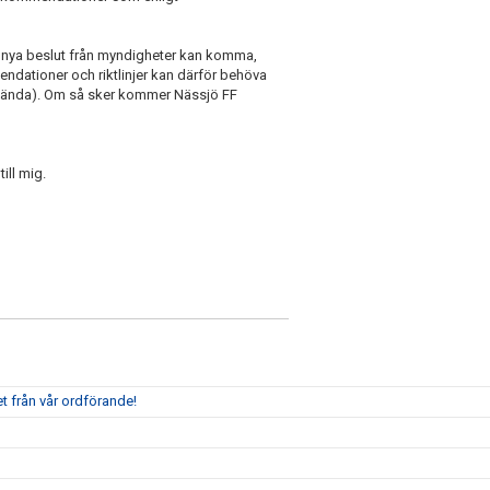
– nya beslut från myndigheter kan komma,
ndationer och riktlinjer kan därför behöva
t hända). Om så sker kommer Nässjö FF
ill mig.
t från vår ordförande!