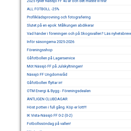
2025 fyller Nässjö FF 40 år och det måste vi fira!
ALL FOTBOLL -25%
Profilklädsprovning och fotografering
Slutet på en epok: Målkungen abdikerar
Vad händer i föreningen och på Skogsvallen? Läs nyhetsbreve
Inför säsongerna 2025-2026
Föreningsshop
Gåfotbollen på Lagerservice
Möt Nässjö FF på Julskyltningen!
Nässjö FF Ungdomsråd
Gåfotbollen flyttar in!
OTM Energi & Bygg - Föreningsdealen
ÄNTLIGEN CLUBDAGAR
Höst potten i full gång. Köp er lott!!!
IK Vista-Nässjö FF 0-2 (0-2)
Fotbollssöndag på vallen!