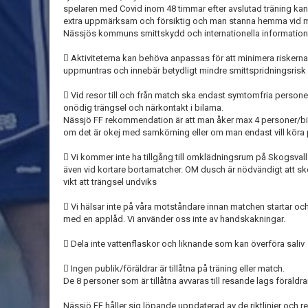
spelaren med Covid inom 48 timmar efter avslutad träning kan 
extra uppmärksam och försiktig och man stanna hemma vid 
Nässjös kommuns smittskydd och internationella informatio
 Aktiviteterna kan behöva anpassas för att minimera riskerna
uppmuntras och innebär betydligt mindre smittspridningsrisk
 Vid resor till och från match ska endast symtomfria personer
onödig trängsel och närkontakt i bilarna.
Nässjö FF rekommendation är att man åker max 4 personer/bi
om det är okej med samkörning eller om man endast vill köra
 Vi kommer inte ha tillgång till omklädningsrum på Skogsva
även vid kortare bortamatcher. OM dusch är nödvändigt att ske 
vikt att trängsel undviks
 Vi hälsar inte på våra motståndare innan matchen startar oc
med en applåd. Vi använder oss inte av handskakningar.
 Dela inte vattenflaskor och liknande som kan överföra saliv
 Ingen publik/föräldrar är tillåtna på träning eller match.
De 8 personer som är tillåtna avvaras till resande lags föräldrar
Nässjö FF håller sig löpande uppdaterad av de riktlinjer och