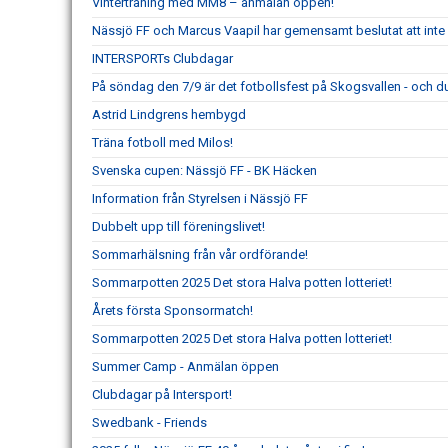
Vinterträning med MM8 – anmälan öppen!
Nässjö FF och Marcus Vaapil har gemensamt beslutat att int
INTERSPORTs Clubdagar
På söndag den 7/9 är det fotbollsfest på Skogsvallen - och du
Astrid Lindgrens hembygd
Träna fotboll med Milos!
Svenska cupen: Nässjö FF - BK Häcken
Information från Styrelsen i Nässjö FF
Dubbelt upp till föreningslivet!
Sommarhälsning från vår ordförande!
Sommarpotten 2025 Det stora Halva potten lotteriet!
Årets första Sponsormatch!
Sommarpotten 2025 Det stora Halva potten lotteriet!
Summer Camp - Anmälan öppen
Clubdagar på Intersport!
Swedbank - Friends