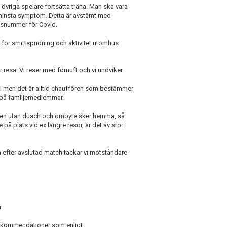
övriga spelare fortsätta träna. Man ska vara
minsta symptom. Detta är avstämt med
nsnummer för Covid.
 för smittspridning och aktivitet utomhus
 resa. Vi reser med förnuft och vi undviker
l men det är alltid chauffören som bestämmer
 på familjemedlemmar.
llen utan dusch och ombyte sker hemma, så
på plats vid ex längre resor, är det av stor
h efter avslutad match tackar vi motståndare
.
 rekommendationer som enligt