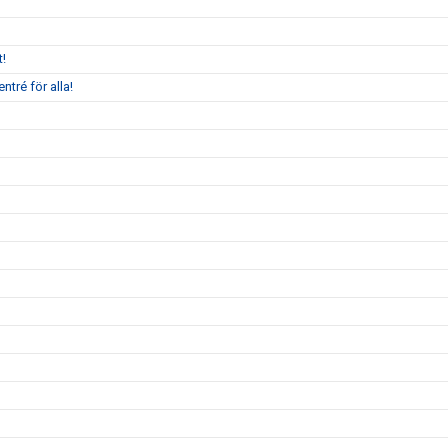
!
ntré för alla!