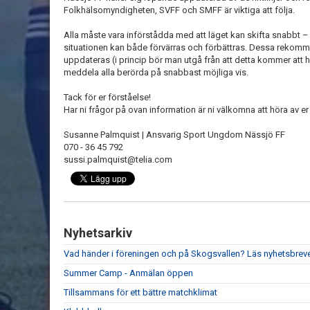
Folkhälsomyndigheten, SVFF och SMFF är viktiga att följa.
Alla måste vara införstådda med att läget kan skifta snabbt 
situationen kan både förvärras och förbättras. Dessa rekomme
uppdateras (i princip bör man utgå från att detta kommer at
meddela alla berörda på snabbast möjliga vis.
Tack för er förståelse!
Har ni frågor på ovan information är ni välkomna att höra av er t
Susanne Palmquist | Ansvarig Sport Ungdom Nässjö FF
070 - 36 45 792
sussi.palmquist@telia.com
Nyhetsarkiv
Vad händer i föreningen och på Skogsvallen? Läs nyhetsbreve
Summer Camp - Anmälan öppen
Tillsammans för ett bättre matchklimat