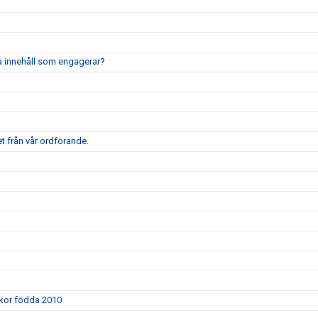
pa innehåll som engagerar?
t från vår ordförande.
ickor födda 2010