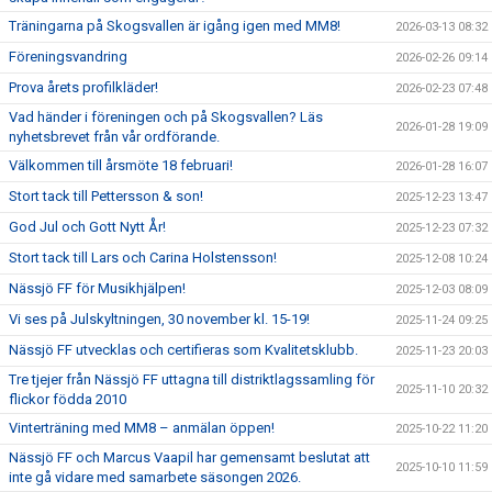
Träningarna på Skogsvallen är igång igen med MM8!
2026-03-13 08:32
Föreningsvandring
2026-02-26 09:14
Prova årets profilkläder!
2026-02-23 07:48
Vad händer i föreningen och på Skogsvallen? Läs
2026-01-28 19:09
nyhetsbrevet från vår ordförande.
Välkommen till årsmöte 18 februari!
2026-01-28 16:07
Stort tack till Pettersson & son!
2025-12-23 13:47
God Jul och Gott Nytt År!
2025-12-23 07:32
Stort tack till Lars och Carina Holstensson!
2025-12-08 10:24
Nässjö FF för Musikhjälpen!
2025-12-03 08:09
Vi ses på Julskyltningen, 30 november kl. 15-19!
2025-11-24 09:25
Nässjö FF utvecklas och certifieras som Kvalitetsklubb.
2025-11-23 20:03
Tre tjejer från Nässjö FF uttagna till distriktlagssamling för
2025-11-10 20:32
flickor födda 2010
Vinterträning med MM8 – anmälan öppen!
2025-10-22 11:20
Nässjö FF och Marcus Vaapil har gemensamt beslutat att
2025-10-10 11:59
inte gå vidare med samarbete säsongen 2026.