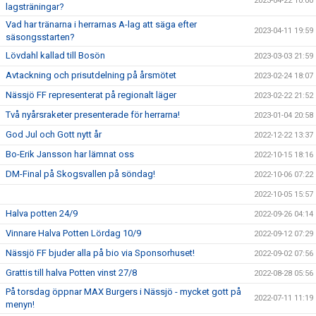
2023-04-22 10:00
lagsträningar?
Vad har tränarna i herrarnas A-lag att säga efter
2023-04-11 19:59
säsongsstarten?
Lövdahl kallad till Bosön
2023-03-03 21:59
Avtackning och prisutdelning på årsmötet
2023-02-24 18:07
Nässjö FF representerat på regionalt läger
2023-02-22 21:52
Två nyårsraketer presenterade för herrarna!
2023-01-04 20:58
God Jul och Gott nytt år
2022-12-22 13:37
Bo-Erik Jansson har lämnat oss
2022-10-15 18:16
DM-Final på Skogsvallen på söndag!
2022-10-06 07:22
2022-10-05 15:57
Halva potten 24/9
2022-09-26 04:14
Vinnare Halva Potten Lördag 10/9
2022-09-12 07:29
Nässjö FF bjuder alla på bio via Sponsorhuset!
2022-09-02 07:56
Grattis till halva Potten vinst 27/8
2022-08-28 05:56
På torsdag öppnar MAX Burgers i Nässjö - mycket gott på
2022-07-11 11:19
menyn!