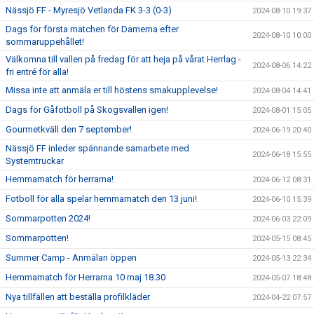
Nässjö FF - Myresjö Vetlanda FK 3-3 (0-3)
2024-08-10 19:37
Dags för första matchen för Damerna efter
2024-08-10 10:00
sommaruppehållet!
Välkomna till vallen på fredag för att heja på vårat Herrlag -
2024-08-06 14:22
fri entré för alla!
Missa inte att anmäla er till höstens smakupplevelse!
2024-08-04 14:41
Dags för Gåfotboll på Skogsvallen igen!
2024-08-01 15:05
Gourmetkväll den 7 september!
2024-06-19 20:40
Nässjö FF inleder spännande samarbete med
2024-06-18 15:55
Systemtruckar
Hemmamatch för herrarna!
2024-06-12 08:31
Fotboll för alla spelar hemmamatch den 13 juni!
2024-06-10 15:39
Sommarpotten 2024!
2024-06-03 22:09
Sommarpotten!
2024-05-15 08:45
Summer Camp - Anmälan öppen
2024-05-13 22:34
Hemmamatch för Herrarna 10 maj 18.30
2024-05-07 18:48
Nya tillfällen att beställa profilkläder
2024-04-22 07:57