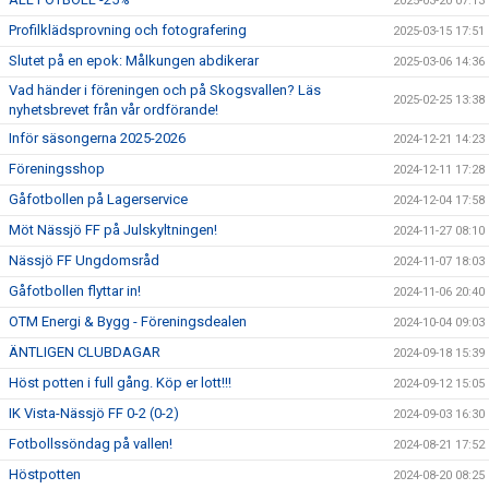
2025-03-20 07:13
Profilklädsprovning och fotografering
2025-03-15 17:51
Slutet på en epok: Målkungen abdikerar
2025-03-06 14:36
Vad händer i föreningen och på Skogsvallen? Läs
2025-02-25 13:38
nyhetsbrevet från vår ordförande!
Inför säsongerna 2025-2026
2024-12-21 14:23
Föreningsshop
2024-12-11 17:28
Gåfotbollen på Lagerservice
2024-12-04 17:58
Möt Nässjö FF på Julskyltningen!
2024-11-27 08:10
Nässjö FF Ungdomsråd
2024-11-07 18:03
Gåfotbollen flyttar in!
2024-11-06 20:40
OTM Energi & Bygg - Föreningsdealen
2024-10-04 09:03
ÄNTLIGEN CLUBDAGAR
2024-09-18 15:39
Höst potten i full gång. Köp er lott!!!
2024-09-12 15:05
IK Vista-Nässjö FF 0-2 (0-2)
2024-09-03 16:30
Fotbollssöndag på vallen!
2024-08-21 17:52
Höstpotten
2024-08-20 08:25