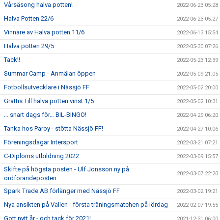
Vårsäsong halva potten!
2022-06-23 05:28
Halva Potten 22/6
2022-06-23 05:27
Vinnare av Halva potten 11/6
2022-06-13 15:54
Halva potten 29/5
2022-05-30 07:26
Tack!!
2022-05-23 12:39
Summar Camp - Anmälan öppen
2022-05-09 21:05
Fotbollsutvecklare i Nässjö FF
2022-05-02 20:00
Grattis Till halva potten vinst 1/5
2022-05-02 10:31
… snart dags för… BIL-BINGO!
2022-04-29 06:20
Tanka hos Paroy - stötta Nässjö FF!
2022-04-27 10:06
Föreningsdagar Intersport
2022-03-21 07:21
C-Diploms utbildning 2022
2022-03-09 15:57
Skifte på högsta posten - Ulf Jonsson ny på
2022-03-07 22:20
ordförandeposten
Spark Trade AB förlänger med Nässjö FF
2022-03-02 19:21
Nya ansikten på Vallen - första träningsmatchen på lördag
2022-02-07 19:55
Gott nytt år - och tack för 2021!
2021-12-31 06:00