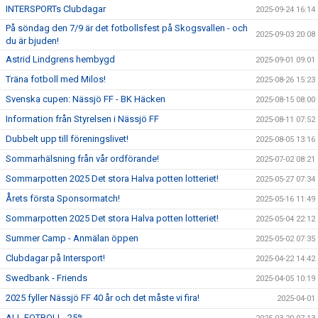
INTERSPORTs Clubdagar
2025-09-24 16:14
På söndag den 7/9 är det fotbollsfest på Skogsvallen - och
2025-09-03 20:08
du är bjuden!
Astrid Lindgrens hembygd
2025-09-01 09:01
Träna fotboll med Milos!
2025-08-26 15:23
Svenska cupen: Nässjö FF - BK Häcken
2025-08-15 08:00
Information från Styrelsen i Nässjö FF
2025-08-11 07:52
Dubbelt upp till föreningslivet!
2025-08-05 13:16
Sommarhälsning från vår ordförande!
2025-07-02 08:21
Sommarpotten 2025 Det stora Halva potten lotteriet!
2025-05-27 07:34
Årets första Sponsormatch!
2025-05-16 11:49
Sommarpotten 2025 Det stora Halva potten lotteriet!
2025-05-04 22:12
Summer Camp - Anmälan öppen
2025-05-02 07:35
Clubdagar på Intersport!
2025-04-22 14:42
Swedbank - Friends
2025-04-05 10:19
2025 fyller Nässjö FF 40 år och det måste vi fira!
2025-04-01
ALL FOTBOLL -25%