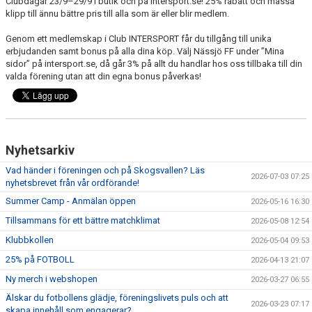
Clubdagar 23/9–29/9 i butik och på intersport.se! 25% rabatt och massa
TRYGG FOTBOLL
klipp till ännu bättre pris till alla som är eller blir medlem.
Genom ett medlemskap i Club INTERSPORT får du tillgång till unika
VÅRA LAG/TRÄNARE - KONTAKTUPPGIFTER
erbjudanden samt bonus på alla dina köp. Välj Nässjö FF under ”Mina
sidor” på intersport.se, då går 3% på allt du handlar hos oss tillbaka till din
ORGANISATION
valda förening utan att din egna bonus påverkas!
DOKUMENT
Nyhetsarkiv
Vad händer i föreningen och på Skogsvallen? Läs
2026-07-03 07:25
nyhetsbrevet från vår ordförande!
Summer Camp - Anmälan öppen
2026-05-16 16:30
Tillsammans för ett bättre matchklimat
2026-05-08 12:54
Klubbkollen
2026-05-04 09:53
25% på FOTBOLL
2026-04-13 21:07
Ny merch i webshopen
2026-03-27 06:55
Älskar du fotbollens glädje, föreningslivets puls och att
2026-03-23 07:17
skapa innehåll som engagerar?