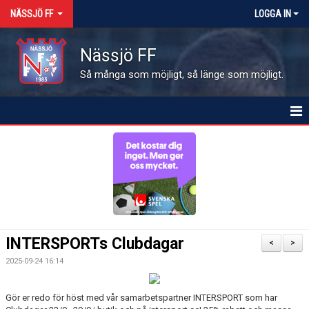
NÄSSJÖ FF
LOGGA IN
Nässjö FF
Så många som möjligt, så länge som möjligt.
HEM
NYHETER
OM FÖRENINGEN
MEDLEMSINFO
INTERSPORTs Clubdagar
<
>
KALENDER
2025-09-24 16:14
MATCHER
Gör er redo för höst med vår samarbetspartner INTERSPORT som har