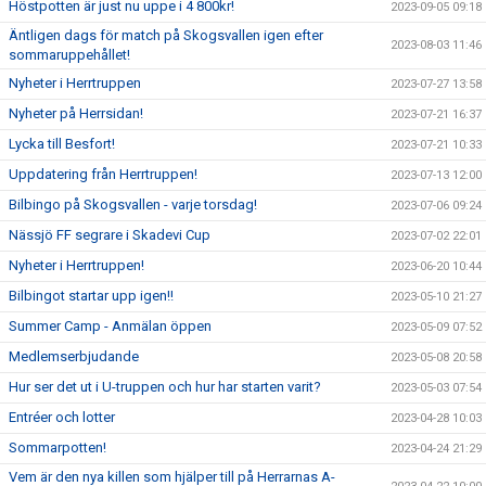
Höstpotten är just nu uppe i 4 800kr!
2023-09-05 09:18
Äntligen dags för match på Skogsvallen igen efter
2023-08-03 11:46
sommaruppehållet!
Nyheter i Herrtruppen
2023-07-27 13:58
Nyheter på Herrsidan!
2023-07-21 16:37
Lycka till Besfort!
2023-07-21 10:33
Uppdatering från Herrtruppen!
2023-07-13 12:00
Bilbingo på Skogsvallen - varje torsdag!
2023-07-06 09:24
Nässjö FF segrare i Skadevi Cup
2023-07-02 22:01
Nyheter i Herrtruppen!
2023-06-20 10:44
Bilbingot startar upp igen!!
2023-05-10 21:27
Summer Camp - Anmälan öppen
2023-05-09 07:52
Medlemserbjudande
2023-05-08 20:58
Hur ser det ut i U-truppen och hur har starten varit?
2023-05-03 07:54
Entréer och lotter
2023-04-28 10:03
Sommarpotten!
2023-04-24 21:29
Vem är den nya killen som hjälper till på Herrarnas A-