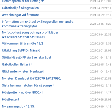
Hemmapremiär för Herrlaget!
2024-04-11 13:07
Gåfotboll på Skogsvallen!
2024-04-09 21:11
Avtackningar vid årsmöte
2024-03-29 15:17
Information om skötsel av Skogsvallen och andra
2024-03-15 15:29
kommunala träningsytor
Ny fotbollssäsong och nya profilkläder
2024-03-14 22:35
&#128309;&#9898;&#128308;
Välkommen till årsmöte 19/2
2024-02-05 13:35
Utbildning SvFF D i Nässjö
2024-02-01 21:05
Stötta Nässjö FF via Svenska Spel
2024-01-24 15:16
Gåfotbollen flyttar in!
2023-12-15 17:48
Glädjande nyheter i Herrlaget!
2023-11-04 13:49
Nyheter i Damlaget &#128079;&#127996;
2023-10-17 20:53
Sista hemmamatchen för säsongen!
2023-10-12 13:16
Höstpotten - nu över 8000:- !!
2023-10-11 14:17
Höstfesten!
2023-09-28 21:03
Ny samlingstid - 12.15!
2023-09-10 14:12