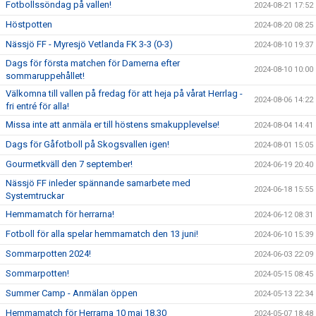
Fotbollssöndag på vallen!
2024-08-21 17:52
Höstpotten
2024-08-20 08:25
Nässjö FF - Myresjö Vetlanda FK 3-3 (0-3)
2024-08-10 19:37
Dags för första matchen för Damerna efter
2024-08-10 10:00
sommaruppehållet!
Välkomna till vallen på fredag för att heja på vårat Herrlag -
2024-08-06 14:22
fri entré för alla!
Missa inte att anmäla er till höstens smakupplevelse!
2024-08-04 14:41
Dags för Gåfotboll på Skogsvallen igen!
2024-08-01 15:05
Gourmetkväll den 7 september!
2024-06-19 20:40
Nässjö FF inleder spännande samarbete med
2024-06-18 15:55
Systemtruckar
Hemmamatch för herrarna!
2024-06-12 08:31
Fotboll för alla spelar hemmamatch den 13 juni!
2024-06-10 15:39
Sommarpotten 2024!
2024-06-03 22:09
Sommarpotten!
2024-05-15 08:45
Summer Camp - Anmälan öppen
2024-05-13 22:34
Hemmamatch för Herrarna 10 maj 18.30
2024-05-07 18:48