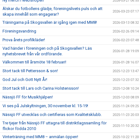
Ny merch i webshopen
2026-03-27 06:55
Älskar du fotbollens glädje, föreningslivets puls och att
2026-03-23 07:17
skapa innehåll som engagerar?
Träningarna på Skogsvallen är igång igen med MM8!
2026-03-13 08:32
Föreningsvandring
2026-02-26 09:14
Prova årets profilkläder!
2026-02-23 07:48
Vad händer i föreningen och på Skogsvallen? Läs
2026-01-28 19:09
nyhetsbrevet från vår ordförande.
Välkommen till årsmöte 18 februari!
2026-01-28 16:07
Stort tack till Pettersson & son!
2025-12-23 13:47
God Jul och Gott Nytt År!
2025-12-23 07:32
Stort tack till Lars och Carina Holstensson!
2025-12-08 10:24
Nässjö FF för Musikhjälpen!
2025-12-03 08:09
Vi ses på Julskyltningen, 30 november kl. 15-19!
2025-11-24 09:25
Nässjö FF utvecklas och certifieras som Kvalitetsklubb.
2025-11-23 20:03
Tre tjejer från Nässjö FF uttagna till distriktlagssamling för
2025-11-10 20:32
flickor födda 2010
Vinterträning med MM8 – anmälan öppen!
2025-10-22 11:20