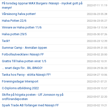
På torsdag öppnar MAX Burgers i Nässjö - mycket gott på
2022-07-11 11:19
menyn!
Vårsäsong halva potten!
2022-06-23 05:28
Halva Potten 22/6
2022-06-23 05:27
Vinnare av Halva potten 11/6
2022-06-13 15:54
Halva potten 29/5
2022-05-30 07:26
Tack!!
2022-05-23 12:39
Summar Camp - Anmälan öppen
2022-05-09 21:05
Fotbollsutvecklare i Nässjö FF
2022-05-02 20:00
Grattis Till halva potten vinst 1/5
2022-05-02 10:31
… snart dags för… BIL-BINGO!
2022-04-29 06:20
Tanka hos Paroy - stötta Nässjö FF!
2022-04-27 10:06
Föreningsdagar Intersport
2022-03-21 07:21
C-Diploms utbildning 2022
2022-03-09 15:57
Skifte på högsta posten - Ulf Jonsson ny på
2022-03-07 22:20
ordförandeposten
Spark Trade AB förlänger med Nässjö FF
2022-03-02 19:21