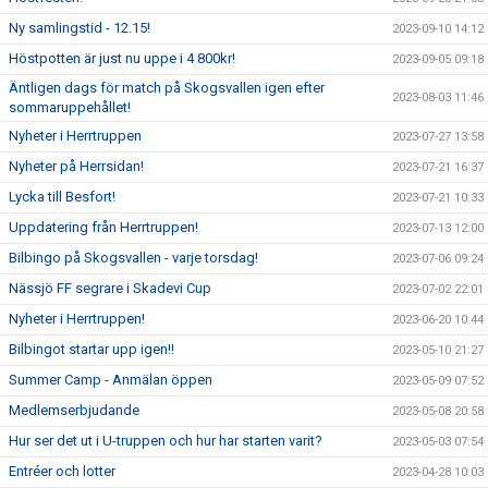
Ny samlingstid - 12.15!
2023-09-10 14:12
Höstpotten är just nu uppe i 4 800kr!
2023-09-05 09:18
Äntligen dags för match på Skogsvallen igen efter
2023-08-03 11:46
sommaruppehållet!
Nyheter i Herrtruppen
2023-07-27 13:58
Nyheter på Herrsidan!
2023-07-21 16:37
Lycka till Besfort!
2023-07-21 10:33
Uppdatering från Herrtruppen!
2023-07-13 12:00
Bilbingo på Skogsvallen - varje torsdag!
2023-07-06 09:24
Nässjö FF segrare i Skadevi Cup
2023-07-02 22:01
Nyheter i Herrtruppen!
2023-06-20 10:44
Bilbingot startar upp igen!!
2023-05-10 21:27
Summer Camp - Anmälan öppen
2023-05-09 07:52
Medlemserbjudande
2023-05-08 20:58
Hur ser det ut i U-truppen och hur har starten varit?
2023-05-03 07:54
Entréer och lotter
2023-04-28 10:03