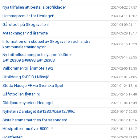
Nya tillfällen att beställa profilkläder
2024-04-22 07:57
Hemmapremiär för Herrlaget!
2024-04-11 13:07
Gåfotboll på Skogsvallen!
2024-04-09 21:11
Avtackningar vid årsmöte
2024-03-29 15:17
Information om skötsel av Skogsvallen och andra
2024-03-15 15:29
kommunala träningsytor
Ny fotbollssäsong och nya profilkläder
2024-03-14 22:35
&#128309;&#9898;&#128308;
Välkommen till årsmöte 19/2
2024-02-05 13:35
Utbildning SvFF D i Nässjö
2024-02-01 21:05
Stötta Nässjö FF via Svenska Spel
2024-01-24 15:16
Gåfotbollen flyttar in!
2023-12-15 17:48
Glädjande nyheter i Herrlaget!
2023-11-04 13:49
Nyheter i Damlaget &#128079;&#127996;
2023-10-17 20:53
Sista hemmamatchen för säsongen!
2023-10-12 13:16
Höstpotten - nu över 8000:- !!
2023-10-11 14:17
Höstfesten!
2023-09-28 21:03