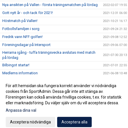
Nya ansikten på Vallen - första träningsmatchen på lördag
2022-02-07 19:55
Gott nytt år - och tack för 2021!
2021-12-31 06:00
Höstmatch på Vallen!
2021-10-21 16:17
Fotbollsfamiljen i sorg
2021-09-24 21:32
Fredrik vann NFF-golfen!
2021-09-08 12:52
Föreningsdagar på Intersport
2021-09-06 07:00
Herrarna igång - tuffa träningsvecka avslutas med match
2021-07-30 20:13
på lördag
Bilbingot startar!
2021-07-01 22:55
Medlems information
2021-06-08 10:48
Anmälan till Nässjö FF SummerCamp
2021-05-27 07:31
För att hemsidan ska fungera korrekt använder vi nödvändiga
Nya uppdaterade riktlinjer för Covid gällande
cookies från SportAdmin. Dessa går inte att stänga av.
2021-05-25 08:57
ungdomslagen 10-19 år i Nässjö FF.
Föreningen kan också använda frivilliga cookies, t.ex. för statistik
eller marknadsföring. Du väljer själv om du vill acceptera dessa.
Anpassa dina val
Cookie-inställningar
Gå till Webbversion
Acceptera nödvändiga
Acceptera alla