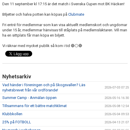
TRYGG FOTBOLL
Den 11 september kl 17:15 är det match i Svenska Cupen mot BK Häcken!
BIljetter och halva potten kan köpas på
Clubmate
VÅRA LAG/TRÄNARE - KONTAKTUPPGIFTER
Fri entré för medlemmar som kan visa aktuellt medlemskort och ungdomar
ORGANISATION
under 15 år, medlemmar hänvisas till ståplats på medlemsläktaren. Vill man
ha en sittplats får man köpa en biljett.
DOKUMENT
Vi räknar med mycket publik så kom i tid 🔵⚪🔴
Nyhetsarkiv
Vad händer i föreningen och på Skogsvallen? Läs
2026-07-03 07:25
nyhetsbrevet från vår ordförande!
Summer Camp - Anmälan öppen
2026-05-16 16:30
Tillsammans för ett bättre matchklimat
2026-05-08 12:54
Klubbkollen
2026-05-04 09:53
25% på FOTBOLL
2026-04-13 21:07