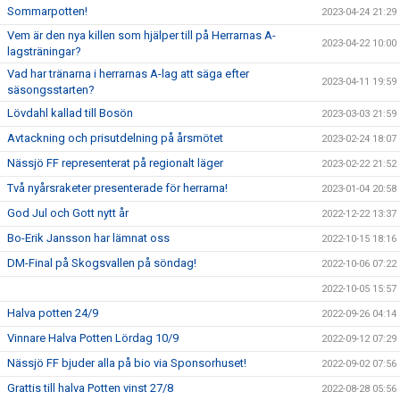
Sommarpotten!
2023-04-24 21:29
Vem är den nya killen som hjälper till på Herrarnas A-
2023-04-22 10:00
lagsträningar?
Vad har tränarna i herrarnas A-lag att säga efter
2023-04-11 19:59
säsongsstarten?
Lövdahl kallad till Bosön
2023-03-03 21:59
Avtackning och prisutdelning på årsmötet
2023-02-24 18:07
Nässjö FF representerat på regionalt läger
2023-02-22 21:52
Två nyårsraketer presenterade för herrarna!
2023-01-04 20:58
God Jul och Gott nytt år
2022-12-22 13:37
Bo-Erik Jansson har lämnat oss
2022-10-15 18:16
DM-Final på Skogsvallen på söndag!
2022-10-06 07:22
2022-10-05 15:57
Halva potten 24/9
2022-09-26 04:14
Vinnare Halva Potten Lördag 10/9
2022-09-12 07:29
Nässjö FF bjuder alla på bio via Sponsorhuset!
2022-09-02 07:56
Grattis till halva Potten vinst 27/8
2022-08-28 05:56