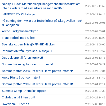
Nässjö FF och Marcus Vaapil har gemensamt beslutat att
2025-10-10 11:59
inte gå vidare med samarbete säsongen 2026.
INTERSPORTs Clubdagar
2025-09-24 16:14
På söndag den 7/9 är det fotbollsfest på Skogsvallen - och
2025-09-03 20:08
du är bjuden!
Astrid Lindgrens hembygd
2025-09-01 09:01
Träna fotboll med Milos!
2025-08-26 15:23
Svenska cupen: Nässjö FF - BK Häcken
2025-08-15 08:00
Information från Styrelsen i Nässjö FF
2025-08-11 07:52
Dubbelt upp till föreningslivet!
2025-08-05 13:16
Sommarhälsning från vår ordförande!
2025-07-02 08:21
Sommarpotten 2025 Det stora Halva potten lotteriet!
2025-05-27 07:34
Årets första Sponsormatch!
2025-05-16 11:49
Sommarpotten 2025 Det stora Halva potten lotteriet!
2025-05-04 22:12
Summer Camp - Anmälan öppen
2025-05-02 07:35
Clubdagar på Intersport!
2025-04-22 14:42
Swedbank - Friends
2025-04-05 10:19