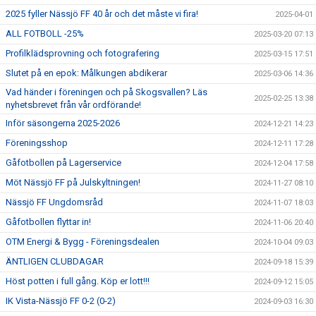
2025 fyller Nässjö FF 40 år och det måste vi fira!
2025-04-01
ALL FOTBOLL -25%
2025-03-20 07:13
Profilklädsprovning och fotografering
2025-03-15 17:51
Slutet på en epok: Målkungen abdikerar
2025-03-06 14:36
Vad händer i föreningen och på Skogsvallen? Läs
2025-02-25 13:38
nyhetsbrevet från vår ordförande!
Inför säsongerna 2025-2026
2024-12-21 14:23
Föreningsshop
2024-12-11 17:28
Gåfotbollen på Lagerservice
2024-12-04 17:58
Möt Nässjö FF på Julskyltningen!
2024-11-27 08:10
Nässjö FF Ungdomsråd
2024-11-07 18:03
Gåfotbollen flyttar in!
2024-11-06 20:40
OTM Energi & Bygg - Föreningsdealen
2024-10-04 09:03
ÄNTLIGEN CLUBDAGAR
2024-09-18 15:39
Höst potten i full gång. Köp er lott!!!
2024-09-12 15:05
IK Vista-Nässjö FF 0-2 (0-2)
2024-09-03 16:30