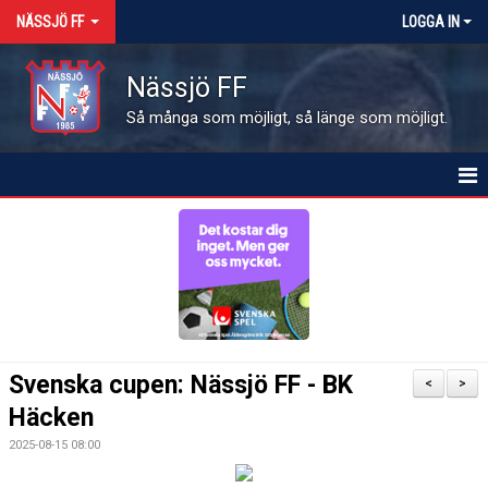
NÄSSJÖ FF
LOGGA IN
Nässjö FF
Så många som möjligt, så länge som möjligt.
HEM
NYHETER
OM FÖRENINGEN
MEDLEMSINFO
Svenska cupen: Nässjö FF - BK
<
>
KALENDER
Häcken
2025-08-15 08:00
MATCHER