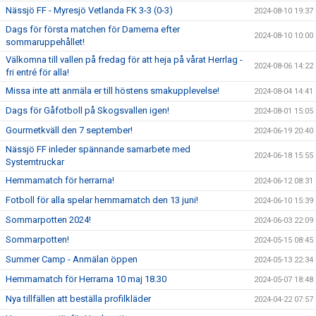
Nässjö FF - Myresjö Vetlanda FK 3-3 (0-3)
2024-08-10 19:37
Dags för första matchen för Damerna efter
2024-08-10 10:00
sommaruppehållet!
Välkomna till vallen på fredag för att heja på vårat Herrlag -
2024-08-06 14:22
fri entré för alla!
Missa inte att anmäla er till höstens smakupplevelse!
2024-08-04 14:41
Dags för Gåfotboll på Skogsvallen igen!
2024-08-01 15:05
Gourmetkväll den 7 september!
2024-06-19 20:40
Nässjö FF inleder spännande samarbete med
2024-06-18 15:55
Systemtruckar
Hemmamatch för herrarna!
2024-06-12 08:31
Fotboll för alla spelar hemmamatch den 13 juni!
2024-06-10 15:39
Sommarpotten 2024!
2024-06-03 22:09
Sommarpotten!
2024-05-15 08:45
Summer Camp - Anmälan öppen
2024-05-13 22:34
Hemmamatch för Herrarna 10 maj 18.30
2024-05-07 18:48
Nya tillfällen att beställa profilkläder
2024-04-22 07:57