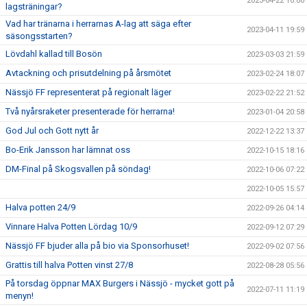
2023-04-22 10:00
lagsträningar?
Vad har tränarna i herrarnas A-lag att säga efter
2023-04-11 19:59
säsongsstarten?
Lövdahl kallad till Bosön
2023-03-03 21:59
Avtackning och prisutdelning på årsmötet
2023-02-24 18:07
Nässjö FF representerat på regionalt läger
2023-02-22 21:52
Två nyårsraketer presenterade för herrarna!
2023-01-04 20:58
God Jul och Gott nytt år
2022-12-22 13:37
Bo-Erik Jansson har lämnat oss
2022-10-15 18:16
DM-Final på Skogsvallen på söndag!
2022-10-06 07:22
2022-10-05 15:57
Halva potten 24/9
2022-09-26 04:14
Vinnare Halva Potten Lördag 10/9
2022-09-12 07:29
Nässjö FF bjuder alla på bio via Sponsorhuset!
2022-09-02 07:56
Grattis till halva Potten vinst 27/8
2022-08-28 05:56
På torsdag öppnar MAX Burgers i Nässjö - mycket gott på
2022-07-11 11:19
menyn!