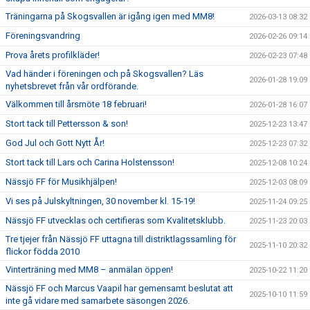
Träningarna på Skogsvallen är igång igen med MM8!
2026-03-13 08:32
Föreningsvandring
2026-02-26 09:14
Prova årets profilkläder!
2026-02-23 07:48
Vad händer i föreningen och på Skogsvallen? Läs
2026-01-28 19:09
nyhetsbrevet från vår ordförande.
Välkommen till årsmöte 18 februari!
2026-01-28 16:07
Stort tack till Pettersson & son!
2025-12-23 13:47
God Jul och Gott Nytt År!
2025-12-23 07:32
Stort tack till Lars och Carina Holstensson!
2025-12-08 10:24
Nässjö FF för Musikhjälpen!
2025-12-03 08:09
Vi ses på Julskyltningen, 30 november kl. 15-19!
2025-11-24 09:25
Nässjö FF utvecklas och certifieras som Kvalitetsklubb.
2025-11-23 20:03
Tre tjejer från Nässjö FF uttagna till distriktlagssamling för
2025-11-10 20:32
flickor födda 2010
Vinterträning med MM8 – anmälan öppen!
2025-10-22 11:20
Nässjö FF och Marcus Vaapil har gemensamt beslutat att
2025-10-10 11:59
inte gå vidare med samarbete säsongen 2026.