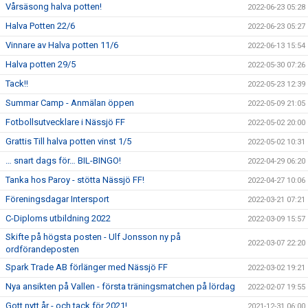
Vårsäsong halva potten!
2022-06-23 05:28
Halva Potten 22/6
2022-06-23 05:27
Vinnare av Halva potten 11/6
2022-06-13 15:54
Halva potten 29/5
2022-05-30 07:26
Tack!!
2022-05-23 12:39
Summar Camp - Anmälan öppen
2022-05-09 21:05
Fotbollsutvecklare i Nässjö FF
2022-05-02 20:00
Grattis Till halva potten vinst 1/5
2022-05-02 10:31
… snart dags för… BIL-BINGO!
2022-04-29 06:20
Tanka hos Paroy - stötta Nässjö FF!
2022-04-27 10:06
Föreningsdagar Intersport
2022-03-21 07:21
C-Diploms utbildning 2022
2022-03-09 15:57
Skifte på högsta posten - Ulf Jonsson ny på
2022-03-07 22:20
ordförandeposten
Spark Trade AB förlänger med Nässjö FF
2022-03-02 19:21
Nya ansikten på Vallen - första träningsmatchen på lördag
2022-02-07 19:55
Gott nytt år - och tack för 2021!
2021-12-31 06:00