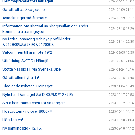
Hemmapremiär för Herrlaget!
2024-04-11 13:07
Gåfotboll på Skogsvallen!
2024-04-09 21:11
Avtackningar vid årsmöte
2024-03-29 15:17
Information om skötsel av Skogsvallen och andra
2024-03-15 15:29
kommunala träningsytor
Ny fotbollssäsong och nya profilkläder
2024-03-14 22:35
&#128309;&#9898;&#128308;
Välkommen till årsmöte 19/2
2024-02-05 13:35
Utbildning SvFF D i Nässjö
2024-02-01 21:05
Stötta Nässjö FF via Svenska Spel
2024-01-24 15:16
Gåfotbollen flyttar in!
2023-12-15 17:48
Glädjande nyheter i Herrlaget!
2023-11-04 13:49
Nyheter i Damlaget &#128079;&#127996;
2023-10-17 20:53
Sista hemmamatchen för säsongen!
2023-10-12 13:16
Höstpotten - nu över 8000:- !!
2023-10-11 14:17
Höstfesten!
2023-09-28 21:03
Ny samlingstid - 12.15!
2023-09-10 14:12