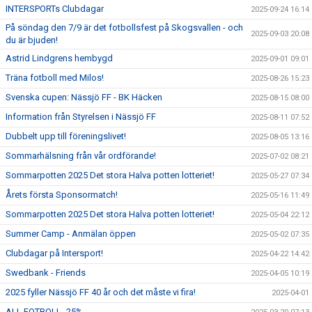
INTERSPORTs Clubdagar
2025-09-24 16:14
På söndag den 7/9 är det fotbollsfest på Skogsvallen - och
2025-09-03 20:08
du är bjuden!
Astrid Lindgrens hembygd
2025-09-01 09:01
Träna fotboll med Milos!
2025-08-26 15:23
Svenska cupen: Nässjö FF - BK Häcken
2025-08-15 08:00
Information från Styrelsen i Nässjö FF
2025-08-11 07:52
Dubbelt upp till föreningslivet!
2025-08-05 13:16
Sommarhälsning från vår ordförande!
2025-07-02 08:21
Sommarpotten 2025 Det stora Halva potten lotteriet!
2025-05-27 07:34
Årets första Sponsormatch!
2025-05-16 11:49
Sommarpotten 2025 Det stora Halva potten lotteriet!
2025-05-04 22:12
Summer Camp - Anmälan öppen
2025-05-02 07:35
Clubdagar på Intersport!
2025-04-22 14:42
Swedbank - Friends
2025-04-05 10:19
2025 fyller Nässjö FF 40 år och det måste vi fira!
2025-04-01
ALL FOTBOLL -25%