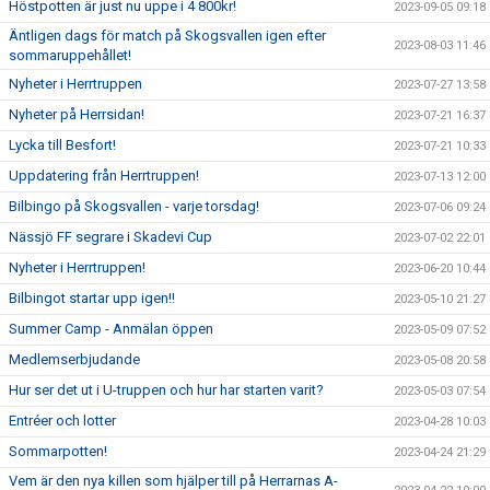
Höstpotten är just nu uppe i 4 800kr!
2023-09-05 09:18
Äntligen dags för match på Skogsvallen igen efter
2023-08-03 11:46
sommaruppehållet!
Nyheter i Herrtruppen
2023-07-27 13:58
Nyheter på Herrsidan!
2023-07-21 16:37
Lycka till Besfort!
2023-07-21 10:33
Uppdatering från Herrtruppen!
2023-07-13 12:00
Bilbingo på Skogsvallen - varje torsdag!
2023-07-06 09:24
Nässjö FF segrare i Skadevi Cup
2023-07-02 22:01
Nyheter i Herrtruppen!
2023-06-20 10:44
Bilbingot startar upp igen!!
2023-05-10 21:27
Summer Camp - Anmälan öppen
2023-05-09 07:52
Medlemserbjudande
2023-05-08 20:58
Hur ser det ut i U-truppen och hur har starten varit?
2023-05-03 07:54
Entréer och lotter
2023-04-28 10:03
Sommarpotten!
2023-04-24 21:29
Vem är den nya killen som hjälper till på Herrarnas A-