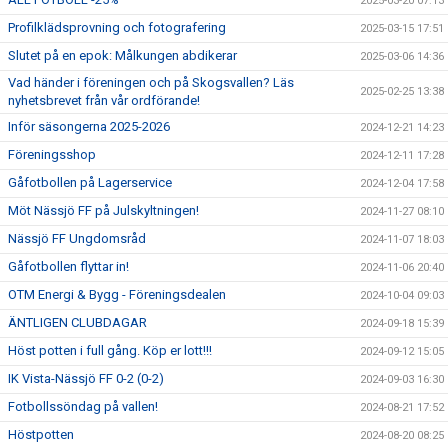
2025-03-20 07:13
Profilklädsprovning och fotografering
2025-03-15 17:51
Slutet på en epok: Målkungen abdikerar
2025-03-06 14:36
Vad händer i föreningen och på Skogsvallen? Läs
2025-02-25 13:38
nyhetsbrevet från vår ordförande!
Inför säsongerna 2025-2026
2024-12-21 14:23
Föreningsshop
2024-12-11 17:28
Gåfotbollen på Lagerservice
2024-12-04 17:58
Möt Nässjö FF på Julskyltningen!
2024-11-27 08:10
Nässjö FF Ungdomsråd
2024-11-07 18:03
Gåfotbollen flyttar in!
2024-11-06 20:40
OTM Energi & Bygg - Föreningsdealen
2024-10-04 09:03
ÄNTLIGEN CLUBDAGAR
2024-09-18 15:39
Höst potten i full gång. Köp er lott!!!
2024-09-12 15:05
IK Vista-Nässjö FF 0-2 (0-2)
2024-09-03 16:30
Fotbollssöndag på vallen!
2024-08-21 17:52
Höstpotten
2024-08-20 08:25