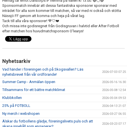
Herrlag tar emot Dalstorps IF hemma på vallen kl 13.00. 🔵⚪️🔴
TRYGG FOTBOLL
Sponsormatch innebär att dessa fantastiska sponsorer sponsrar med
inträdet för alla som kommer till matchen, så var med ni också och stötta
Nässjö FF genom att komma och heja på vårat lag.
VÅRA LAG/TRÄNARE - KONTAKTUPPGIFTER
Tack till alla våra sponsorer! 💙🤍❤️
Och missa inte godisregnet från Godisgruvan i halvtid eller After Fotboll
ORGANISATION
efter matchen hos huvudmatchsponsorn O'learys!
DOKUMENT
Nyhetsarkiv
Vad händer i föreningen och på Skogsvallen? Läs
2026-07-03 07:25
nyhetsbrevet från vår ordförande!
Summer Camp - Anmälan öppen
2026-05-16 16:30
Tillsammans för ett bättre matchklimat
2026-05-08 12:54
Klubbkollen
2026-05-04 09:53
25% på FOTBOLL
2026-04-13 21:07
Ny merch i webshopen
2026-03-27 06:55
Älskar du fotbollens glädje, föreningslivets puls och att
2026-03-23 07:17
skapa innehåll som engagerar?