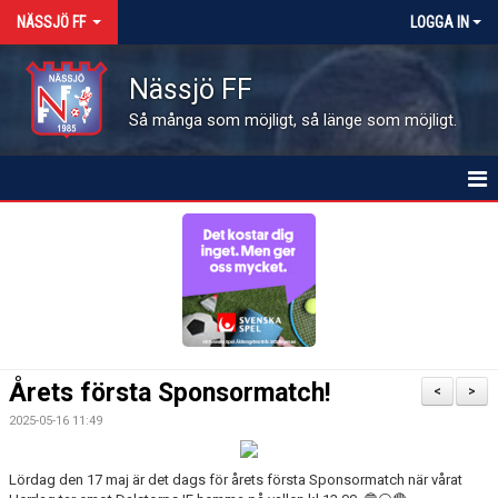
NÄSSJÖ FF
LOGGA IN
Nässjö FF
Så många som möjligt, så länge som möjligt.
HEM
NYHETER
OM FÖRENINGEN
MEDLEMSINFO
Årets första Sponsormatch!
<
>
KALENDER
2025-05-16 11:49
MATCHER
Lördag den 17 maj är det dags för årets första Sponsormatch när vårat