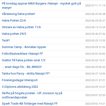
På torsdag öppnar MAX Burgers i Nässjö - mycket gott på
2022-07-11 11:19
menyn!
Vårsäsong halva potten!
2022-06-23 05:28
Halva Potten 22/6
2022-06-23 05:27
Vinnare av Halva potten 11/6
2022-06-13 15:54
Halva potten 29/5
2022-05-30 07:26
Tack!!
2022-05-23 12:39
Summar Camp - Anmälan öppen
2022-05-09 21:05
Fotbollsutvecklare i Nässjö FF
2022-05-02 20:00
Grattis Till halva potten vinst 1/5
2022-05-02 10:31
… snart dags för… BIL-BINGO!
2022-04-29 06:20
Tanka hos Paroy - stötta Nässjö FF!
2022-04-27 10:06
Föreningsdagar Intersport
2022-03-21 07:21
C-Diploms utbildning 2022
2022-03-09 15:57
Skifte på högsta posten - Ulf Jonsson ny på
2022-03-07 22:20
ordförandeposten
Spark Trade AB förlänger med Nässjö FF
2022-03-02 19:21