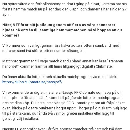
TRYGG FOTBOLL
Nu spirar våren och fotbollssäsongen drar i gång på allvar, Herrarna har sin
första hemma match nu på söndag den 6 april och damerna har sin den 27
april.
VÅRA LAG/TRÄNARE - KONTAKTUPPGIFTER
Nässjö FF firar sitt jubileum genom att flera av våra sponsorer
ORGANISATION
bjuder på entrén till samtliga hemmamatcher. Så vi hoppas att du
kommer!
DOKUMENT
Vi kommer som vanligt genomföra halva potten lotteri i samband med
matcher samt två större lotterier under säsongen.
Matchprogrammen till varje match där du bland annat kan läsa ”Tränaren
har ordet” kommer framför allt finns tillgängligt digitalt i Clubmate.
Du finner aktuella lotterier och aktuella matchprogram via denna länk;
https://clubs.clubmate.se/nassjoff/
Vi rekommenderar dig att installera Nässjö FF Clubmate som app på din
smartphone för att ha lätt åtkomst till pågående lotterier matchprogram
och se dina köp. Du installerar Nässjö FF Clubmate genom att följa länken
ovan, klicka på de tre punkterna högst upp till höger på din skärm, välj lägg
till på startskärm, du får då två valmöjligheter installera eller lägg till
genväg, välj installera.
Nässjö FF genomför även i år fyra sponsormatcher, två herr och två dam