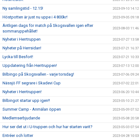
Ny samlingstid - 12.15!
2023-09-10 14:12
Höstpotten är just nu uppe i 4 800kr!
2023-09-05 09:18
Äntligen dags för match på Skogsvallen igen efter
2023-08-03 11:46
sommaruppehållet!
Nyheter i Herrtruppen
2023-07-27 13:58
Nyheter på Herrsidan!
2023-07-21 16:37
Lycka till Besfort!
2023-07-21 10:33
Uppdatering från Herrtruppen!
2023-07-13 12:00
Bilbingo på Skogsvallen - varje torsdag!
2023-07-06 09:24
Nässjö FF segrare i Skadevi Cup
2023-07-02 22:01
Nyheter i Herrtruppen!
2023-06-20 10:44
Bilbingot startar upp igen!!
2023-05-10 21:27
Summer Camp - Anmälan öppen
2023-05-09 07:52
Medlemserbjudande
2023-05-08 20:58
Hur ser det ut i U-truppen och hur har starten varit?
2023-05-03 07:54
Entréer och lotter
2023-04-28 10:03