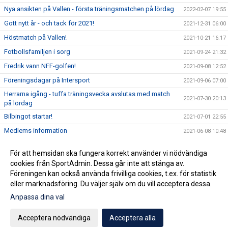
Nya ansikten på Vallen - första träningsmatchen på lördag
2022-02-07 19:55
Gott nytt år - och tack för 2021!
2021-12-31 06:00
Höstmatch på Vallen!
2021-10-21 16:17
Fotbollsfamiljen i sorg
2021-09-24 21:32
Fredrik vann NFF-golfen!
2021-09-08 12:52
Föreningsdagar på Intersport
2021-09-06 07:00
Herrarna igång - tuffa träningsvecka avslutas med match
2021-07-30 20:13
på lördag
Bilbingot startar!
2021-07-01 22:55
Medlems information
2021-06-08 10:48
Anmälan till Nässjö FF SummerCamp
2021-05-27 07:31
För att hemsidan ska fungera korrekt använder vi nödvändiga
Nya uppdaterade riktlinjer för Covid gällande
cookies från SportAdmin. Dessa går inte att stänga av.
2021-05-25 08:57
ungdomslagen 10-19 år i Nässjö FF.
Föreningen kan också använda frivilliga cookies, t.ex. för statistik
eller marknadsföring. Du väljer själv om du vill acceptera dessa.
Anpassa dina val
Cookie-inställningar
Gå till Webbversion
Acceptera nödvändiga
Acceptera alla