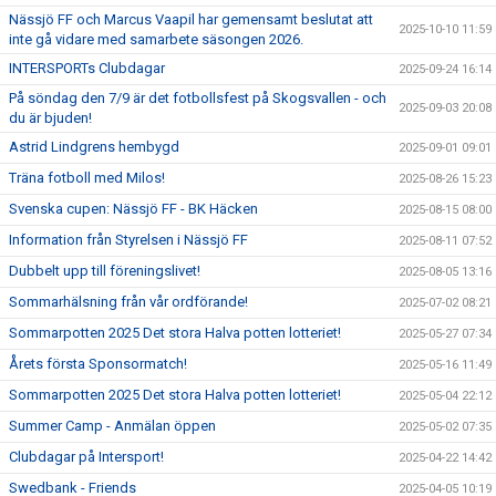
Nässjö FF och Marcus Vaapil har gemensamt beslutat att
2025-10-10 11:59
inte gå vidare med samarbete säsongen 2026.
INTERSPORTs Clubdagar
2025-09-24 16:14
På söndag den 7/9 är det fotbollsfest på Skogsvallen - och
2025-09-03 20:08
du är bjuden!
Astrid Lindgrens hembygd
2025-09-01 09:01
Träna fotboll med Milos!
2025-08-26 15:23
Svenska cupen: Nässjö FF - BK Häcken
2025-08-15 08:00
Information från Styrelsen i Nässjö FF
2025-08-11 07:52
Dubbelt upp till föreningslivet!
2025-08-05 13:16
Sommarhälsning från vår ordförande!
2025-07-02 08:21
Sommarpotten 2025 Det stora Halva potten lotteriet!
2025-05-27 07:34
Årets första Sponsormatch!
2025-05-16 11:49
Sommarpotten 2025 Det stora Halva potten lotteriet!
2025-05-04 22:12
Summer Camp - Anmälan öppen
2025-05-02 07:35
Clubdagar på Intersport!
2025-04-22 14:42
Swedbank - Friends
2025-04-05 10:19