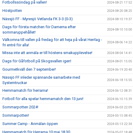
Fotbollssöndag på vallen!
2024-08-21 17:52
Höstpotten
2024-08-20 08:25
Nässjö FF - Myresjö Vetlanda FK 3-3 (0-3)
2024-08-10 19:37
Dags för första matchen för Damerna efter
2024-08-10 10:00
sommaruppehållet!
Välkomna till vallen på fredag för att heja på vårat Herrlag -
2024-08-06 14:22
fri entré för alla!
Missa inte att anmäla er till höstens smakupplevelse!
2024-08-04 14:41
Dags för Gåfotboll på Skogsvallen igen!
2024-08-01 15:05
Gourmetkväll den 7 september!
2024-06-19 20:40
Nässjö FF inleder spännande samarbete med
2024-06-18 15:55
Systemtruckar
Hemmamatch för herrarna!
2024-06-12 08:31
Fotboll för alla spelar hemmamatch den 13 juni!
2024-06-10 15:39
Sommarpotten 2024!
2024-06-03 22:09
Sommarpotten!
2024-05-15 08:45
Summer Camp - Anmälan öppen
2024-05-13 22:34
Hemmamatch för Herrarna 10 maj 18.30
2024-05-07 18:48