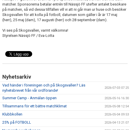
matcher. Sponsorerna betalar entrén till Nässjö FF utefter antalet besökare
på matchen, så vid dessa tillfällen vill vi att ni går man ur huse och besöker
Skogsvallen för att kolla på fotboll, datumen som gäller i år är 17 maj
(herr), 25 maj (dam), 17 augusti (herr) och 28 september (dam).
Vi ses på Skogsvallen, varmt välkomna!
Styrelsen Nässjö FF / Eva-Lotta
Nyhetsarkiv
Vad händer i föreningen och på Skogsvallen? Läs
2026-07-03 07:25
nyhetsbrevet från vår ordförande!
Summer Camp - Anmälan öppen
2026-05-16 16:30
Tillsammans för ett bättre matchklimat
2026-05-08 12:54
Klubbkollen
2026-05-04 09:53
25% på FOTBOLL
2026-04-13 21:07