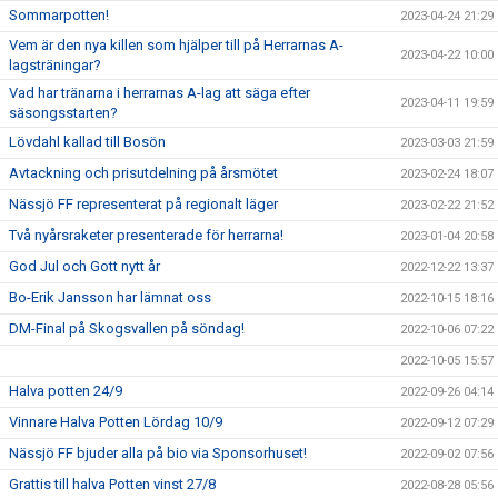
Sommarpotten!
2023-04-24 21:29
Vem är den nya killen som hjälper till på Herrarnas A-
2023-04-22 10:00
lagsträningar?
Vad har tränarna i herrarnas A-lag att säga efter
2023-04-11 19:59
säsongsstarten?
Lövdahl kallad till Bosön
2023-03-03 21:59
Avtackning och prisutdelning på årsmötet
2023-02-24 18:07
Nässjö FF representerat på regionalt läger
2023-02-22 21:52
Två nyårsraketer presenterade för herrarna!
2023-01-04 20:58
God Jul och Gott nytt år
2022-12-22 13:37
Bo-Erik Jansson har lämnat oss
2022-10-15 18:16
DM-Final på Skogsvallen på söndag!
2022-10-06 07:22
2022-10-05 15:57
Halva potten 24/9
2022-09-26 04:14
Vinnare Halva Potten Lördag 10/9
2022-09-12 07:29
Nässjö FF bjuder alla på bio via Sponsorhuset!
2022-09-02 07:56
Grattis till halva Potten vinst 27/8
2022-08-28 05:56