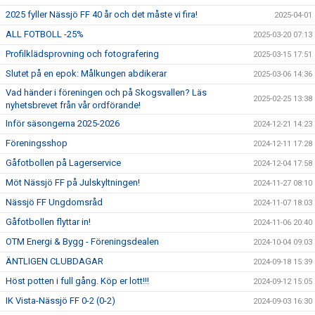
2025 fyller Nässjö FF 40 år och det måste vi fira!
2025-04-01
ALL FOTBOLL -25%
2025-03-20 07:13
Profilklädsprovning och fotografering
2025-03-15 17:51
Slutet på en epok: Målkungen abdikerar
2025-03-06 14:36
Vad händer i föreningen och på Skogsvallen? Läs
2025-02-25 13:38
nyhetsbrevet från vår ordförande!
Inför säsongerna 2025-2026
2024-12-21 14:23
Föreningsshop
2024-12-11 17:28
Gåfotbollen på Lagerservice
2024-12-04 17:58
Möt Nässjö FF på Julskyltningen!
2024-11-27 08:10
Nässjö FF Ungdomsråd
2024-11-07 18:03
Gåfotbollen flyttar in!
2024-11-06 20:40
OTM Energi & Bygg - Föreningsdealen
2024-10-04 09:03
ÄNTLIGEN CLUBDAGAR
2024-09-18 15:39
Höst potten i full gång. Köp er lott!!!
2024-09-12 15:05
IK Vista-Nässjö FF 0-2 (0-2)
2024-09-03 16:30