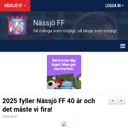
NÄSSJÖ FF
LOGGA IN
Nässjö FF
Så många som möjligt, så länge som möjligt.
HEM
NYHETER
OM FÖRENINGEN
MEDLEMSINFO
2025 fyller Nässjö FF 40 år och
<
>
KALENDER
det måste vi fira!
2025-04-01
MATCHER