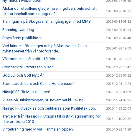
Ny merch i webshopen
2026-03-27 06:55
Älskar du fotbollens glädje, föreningslivets puls och att
2026-03-23 07:17
skapa innehåll som engagerar?
Träningarna på Skogsvallen är igång igen med MM8!
2026-03-13 08:32
Föreningsvandring
2026-02-26 09:14
Prova årets profilkläder!
2026-02-23 07:48
Vad händer i föreningen och på Skogsvallen? Läs
2026-01-28 19:09
nyhetsbrevet från vår ordförande.
Välkommen till årsmöte 18 februari!
2026-01-28 16:07
Stort tack till Pettersson & son!
2025-12-23 13:47
God Jul och Gott Nytt År!
2025-12-23 07:32
Stort tack till Lars och Carina Holstensson!
2025-12-08 10:24
Nässjö FF för Musikhjälpen!
2025-12-03 08:09
Vi ses på Julskyltningen, 30 november kl. 15-19!
2025-11-24 09:25
Nässjö FF utvecklas och certifieras som Kvalitetsklubb.
2025-11-23 20:03
Tre tjejer från Nässjö FF uttagna till distriktlagssamling för
2025-11-10 20:32
flickor födda 2010
Vinterträning med MM8 – anmälan öppen!
2025-10-22 11:20