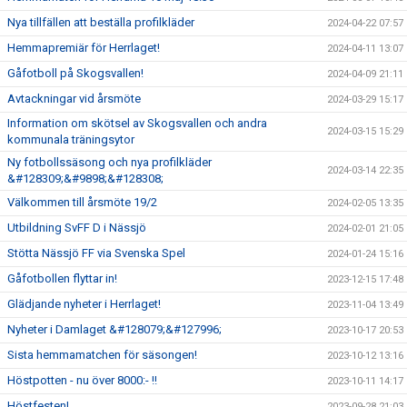
Nya tillfällen att beställa profilkläder
2024-04-22 07:57
Hemmapremiär för Herrlaget!
2024-04-11 13:07
Gåfotboll på Skogsvallen!
2024-04-09 21:11
Avtackningar vid årsmöte
2024-03-29 15:17
Information om skötsel av Skogsvallen och andra
2024-03-15 15:29
kommunala träningsytor
Ny fotbollssäsong och nya profilkläder
2024-03-14 22:35
&#128309;&#9898;&#128308;
Välkommen till årsmöte 19/2
2024-02-05 13:35
Utbildning SvFF D i Nässjö
2024-02-01 21:05
Stötta Nässjö FF via Svenska Spel
2024-01-24 15:16
Gåfotbollen flyttar in!
2023-12-15 17:48
Glädjande nyheter i Herrlaget!
2023-11-04 13:49
Nyheter i Damlaget &#128079;&#127996;
2023-10-17 20:53
Sista hemmamatchen för säsongen!
2023-10-12 13:16
Höstpotten - nu över 8000:- !!
2023-10-11 14:17
Höstfesten!
2023-09-28 21:03