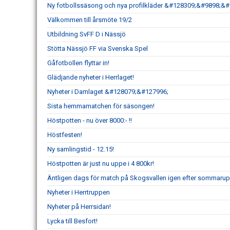
Ny fotbollssäsong och nya profilkläder &#128309;&#9898;&
Välkommen till årsmöte 19/2
Utbildning SvFF D i Nässjö
Stötta Nässjö FF via Svenska Spel
Gåfotbollen flyttar in!
Glädjande nyheter i Herrlaget!
Nyheter i Damlaget &#128079;&#127996;
Sista hemmamatchen för säsongen!
Höstpotten - nu över 8000:- !!
Höstfesten!
Ny samlingstid - 12.15!
Höstpotten är just nu uppe i 4 800kr!
Äntligen dags för match på Skogsvallen igen efter sommarup
Nyheter i Herrtruppen
Nyheter på Herrsidan!
Lycka till Besfort!