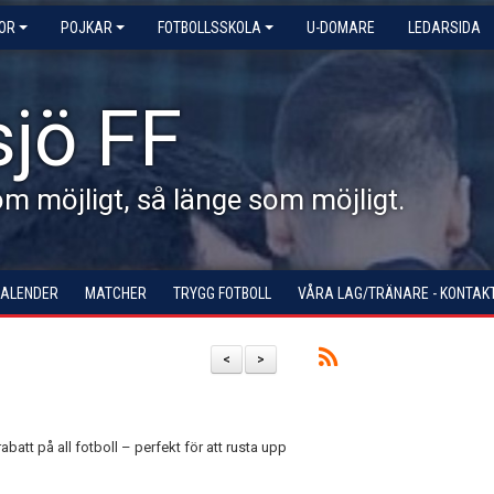
KOR
POJKAR
FOTBOLLSSKOLA
U-DOMARE
LEDARSIDA
jö FF
 möjligt, så länge som möjligt.
KALENDER
MATCHER
TRYGG FOTBOLL
VÅRA LAG/TRÄNARE - KONTAK
<
>
batt på all fotboll – perfekt för att rusta upp