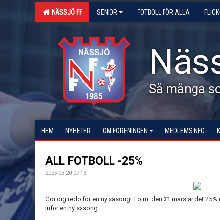
NÄSSJÖ FF
SENIOR
FOTBOLL FÖR ALLA
FLIC
Näss
Så många som
HEM
NYHETER
OM FÖRENINGEN
MEDLEMSINFO
ALL FOTBOLL -25%
2025-03-20 07:13
Gör dig redo för en ny säsong! T.o.m. den 31 mars är det 25% ra
inför en ny säsong.