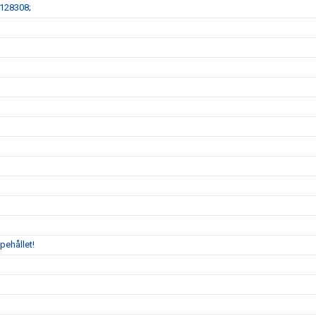
#128308;
pehållet!