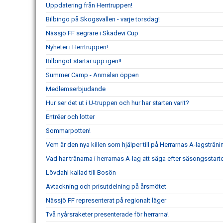
Uppdatering från Herrtruppen!
Bilbingo på Skogsvallen - varje torsdag!
Nässjö FF segrare i Skadevi Cup
Nyheter i Herrtruppen!
Bilbingot startar upp igen!!
Summer Camp - Anmälan öppen
Medlemserbjudande
Hur ser det ut i U-truppen och hur har starten varit?
Entréer och lotter
Sommarpotten!
Vem är den nya killen som hjälper till på Herrarnas A-lagsträni
Vad har tränarna i herrarnas A-lag att säga efter säsongsstart
Lövdahl kallad till Bosön
Avtackning och prisutdelning på årsmötet
Nässjö FF representerat på regionalt läger
Två nyårsraketer presenterade för herrarna!