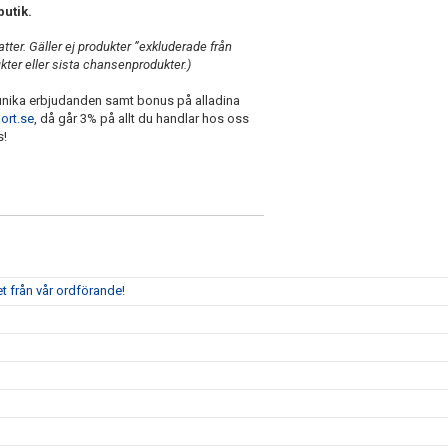
butik.
tter. Gäller ej produkter ”exkluderade från
kter eller sista chansenprodukter.)
 unika erbjudanden samt bonus på alladina
port.se
, då går 3% på allt du handlar hos oss
s!
t från vår ordförande!