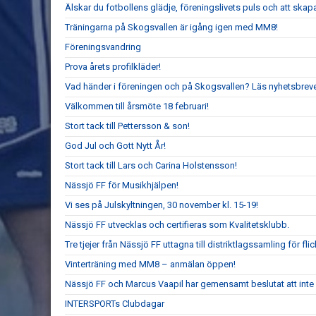
Älskar du fotbollens glädje, föreningslivets puls och att ska
Träningarna på Skogsvallen är igång igen med MM8!
Föreningsvandring
Prova årets profilkläder!
Vad händer i föreningen och på Skogsvallen? Läs nyhetsbreve
Välkommen till årsmöte 18 februari!
Stort tack till Pettersson & son!
God Jul och Gott Nytt År!
Stort tack till Lars och Carina Holstensson!
Nässjö FF för Musikhjälpen!
Vi ses på Julskyltningen, 30 november kl. 15-19!
Nässjö FF utvecklas och certifieras som Kvalitetsklubb.
Tre tjejer från Nässjö FF uttagna till distriktlagssamling för fl
Vinterträning med MM8 – anmälan öppen!
Nässjö FF och Marcus Vaapil har gemensamt beslutat att int
INTERSPORTs Clubdagar