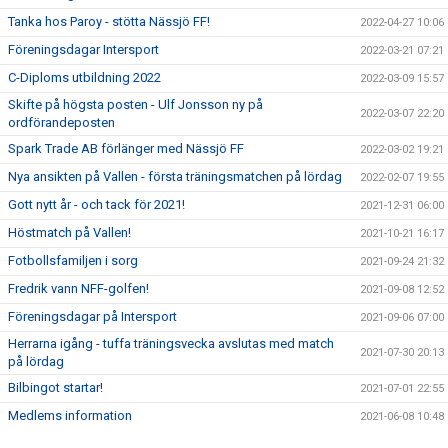
Tanka hos Paroy - stötta Nässjö FF!
2022-04-27 10:06
Föreningsdagar Intersport
2022-03-21 07:21
C-Diploms utbildning 2022
2022-03-09 15:57
Skifte på högsta posten - Ulf Jonsson ny på
2022-03-07 22:20
ordförandeposten
Spark Trade AB förlänger med Nässjö FF
2022-03-02 19:21
Nya ansikten på Vallen - första träningsmatchen på lördag
2022-02-07 19:55
Gott nytt år - och tack för 2021!
2021-12-31 06:00
Höstmatch på Vallen!
2021-10-21 16:17
Fotbollsfamiljen i sorg
2021-09-24 21:32
Fredrik vann NFF-golfen!
2021-09-08 12:52
Föreningsdagar på Intersport
2021-09-06 07:00
Herrarna igång - tuffa träningsvecka avslutas med match
2021-07-30 20:13
på lördag
Bilbingot startar!
2021-07-01 22:55
Medlems information
2021-06-08 10:48
Anmälan till Nässjö FF SummerCamp
2021-05-27 07:31