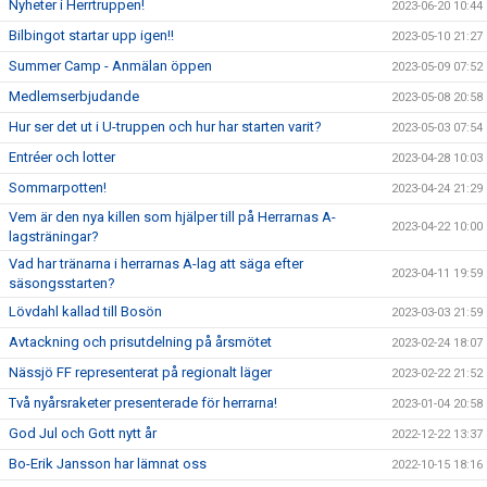
Nyheter i Herrtruppen!
2023-06-20 10:44
Bilbingot startar upp igen!!
2023-05-10 21:27
Summer Camp - Anmälan öppen
2023-05-09 07:52
Medlemserbjudande
2023-05-08 20:58
Hur ser det ut i U-truppen och hur har starten varit?
2023-05-03 07:54
Entréer och lotter
2023-04-28 10:03
Sommarpotten!
2023-04-24 21:29
Vem är den nya killen som hjälper till på Herrarnas A-
2023-04-22 10:00
lagsträningar?
Vad har tränarna i herrarnas A-lag att säga efter
2023-04-11 19:59
säsongsstarten?
Lövdahl kallad till Bosön
2023-03-03 21:59
Avtackning och prisutdelning på årsmötet
2023-02-24 18:07
Nässjö FF representerat på regionalt läger
2023-02-22 21:52
Två nyårsraketer presenterade för herrarna!
2023-01-04 20:58
God Jul och Gott nytt år
2022-12-22 13:37
Bo-Erik Jansson har lämnat oss
2022-10-15 18:16