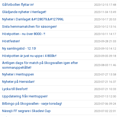
Gåfotbollen flyttar in!
2023-12-15 17:48
Glädjande nyheter i Herrlaget!
2023-11-04 13:49
Nyheter i Damlaget &#128079;&#127996;
2023-10-17 20:53
Sista hemmamatchen för säsongen!
2023-10-12 13:16
Höstpotten - nu över 8000:- !!
2023-10-11 14:17
Höstfesten!
2023-09-28 21:03
Ny samlingstid - 12.15!
2023-09-10 14:12
Höstpotten är just nu uppe i 4 800kr!
2023-09-05 09:18
Äntligen dags för match på Skogsvallen igen efter
2023-08-03 11:46
sommaruppehållet!
Nyheter i Herrtruppen
2023-07-27 13:58
Nyheter på Herrsidan!
2023-07-21 16:37
Lycka till Besfort!
2023-07-21 10:33
Uppdatering från Herrtruppen!
2023-07-13 12:00
Bilbingo på Skogsvallen - varje torsdag!
2023-07-06 09:24
Nässjö FF segrare i Skadevi Cup
2023-07-02 22:01