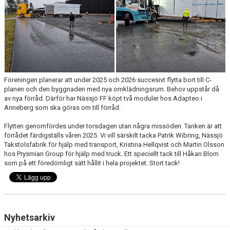
TRYGG FOTBOLL
VÅRA LAG/TRÄNARE - KONTAKTUPPGIFTER
ORGANISATION
DOKUMENT
Föreningen planerar att under 2025 och 2026 succesivt flytta bort till C-
planen och den byggnaden med nya omklädningsrum. Behov uppstår då
av nya förråd. Därför har Nässjö FF köpt två moduler hos Adapteo i
Anneberg som ska göras om till förråd.
Flytten genomfördes under torsdagen utan några missöden. Tanken är att
förrådet färdigställs våren 2025. Vi vill särskilt tacka Patrik Wibring, Nässjö
Takstolsfabrik för hjälp med transport, Kristina Hellqvist och Martin Olsson
hos Prysmian Group för hjälp med truck. Ett speciellt tack till Håkan Blom
som på ett föredömligt sätt hållit i hela projektet. Stort tack!
Nyhetsarkiv