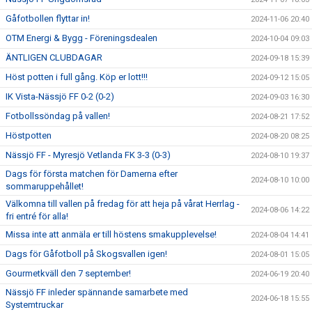
Gåfotbollen flyttar in!
2024-11-06 20:40
OTM Energi & Bygg - Föreningsdealen
2024-10-04 09:03
ÄNTLIGEN CLUBDAGAR
2024-09-18 15:39
Höst potten i full gång. Köp er lott!!!
2024-09-12 15:05
IK Vista-Nässjö FF 0-2 (0-2)
2024-09-03 16:30
Fotbollssöndag på vallen!
2024-08-21 17:52
Höstpotten
2024-08-20 08:25
Nässjö FF - Myresjö Vetlanda FK 3-3 (0-3)
2024-08-10 19:37
Dags för första matchen för Damerna efter
2024-08-10 10:00
sommaruppehållet!
Välkomna till vallen på fredag för att heja på vårat Herrlag -
2024-08-06 14:22
fri entré för alla!
Missa inte att anmäla er till höstens smakupplevelse!
2024-08-04 14:41
Dags för Gåfotboll på Skogsvallen igen!
2024-08-01 15:05
Gourmetkväll den 7 september!
2024-06-19 20:40
Nässjö FF inleder spännande samarbete med
2024-06-18 15:55
Systemtruckar