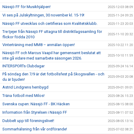
Nässjö FF för Musikhjälpen!
2025-12-03 08:09
Vi ses på Julskyltningen, 30 november kl. 15-19!
2025-11-24 09:25
Nässjö FF utvecklas och certifieras som Kvalitetsklubb.
2025-11-23 20:03
Tre tjejer från Nässjö FF uttagna till distriktlagssamling för
2025-11-10 20:32
flickor födda 2010
Vinterträning med MM8 – anmälan öppen!
2025-10-22 11:20
Nässjö FF och Marcus Vaapil har gemensamt beslutat att
2025-10-10 11:59
inte gå vidare med samarbete säsongen 2026.
INTERSPORTs Clubdagar
2025-09-24 16:14
På söndag den 7/9 är det fotbollsfest på Skogsvallen - och
2025-09-03 20:08
du är bjuden!
Astrid Lindgrens hembygd
2025-09-01 09:01
Träna fotboll med Milos!
2025-08-26 15:23
Svenska cupen: Nässjö FF - BK Häcken
2025-08-15 08:00
Information från Styrelsen i Nässjö FF
2025-08-11 07:52
Dubbelt upp till föreningslivet!
2025-08-05 13:16
Sommarhälsning från vår ordförande!
2025-07-02 08:21