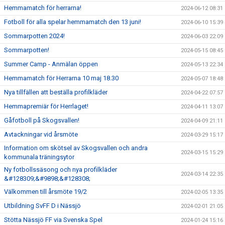
Hemmamatch för herrarna!
2024-06-12 08:31
Fotboll för alla spelar hemmamatch den 13 juni!
2024-06-10 15:39
Sommarpotten 2024!
2024-06-03 22:09
Sommarpotten!
2024-05-15 08:45
Summer Camp - Anmälan öppen
2024-05-13 22:34
Hemmamatch för Herrarna 10 maj 18.30
2024-05-07 18:48
Nya tillfällen att beställa profilkläder
2024-04-22 07:57
Hemmapremiär för Herrlaget!
2024-04-11 13:07
Gåfotboll på Skogsvallen!
2024-04-09 21:11
Avtackningar vid årsmöte
2024-03-29 15:17
Information om skötsel av Skogsvallen och andra
2024-03-15 15:29
kommunala träningsytor
Ny fotbollssäsong och nya profilkläder
2024-03-14 22:35
&#128309;&#9898;&#128308;
Välkommen till årsmöte 19/2
2024-02-05 13:35
Utbildning SvFF D i Nässjö
2024-02-01 21:05
Stötta Nässjö FF via Svenska Spel
2024-01-24 15:16