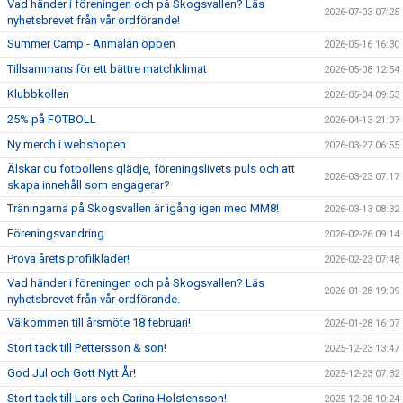
Vad händer i föreningen och på Skogsvallen? Läs
2026-07-03 07:25
nyhetsbrevet från vår ordförande!
Summer Camp - Anmälan öppen
2026-05-16 16:30
Tillsammans för ett bättre matchklimat
2026-05-08 12:54
Klubbkollen
2026-05-04 09:53
25% på FOTBOLL
2026-04-13 21:07
Ny merch i webshopen
2026-03-27 06:55
Älskar du fotbollens glädje, föreningslivets puls och att
2026-03-23 07:17
skapa innehåll som engagerar?
Träningarna på Skogsvallen är igång igen med MM8!
2026-03-13 08:32
Föreningsvandring
2026-02-26 09:14
Prova årets profilkläder!
2026-02-23 07:48
Vad händer i föreningen och på Skogsvallen? Läs
2026-01-28 19:09
nyhetsbrevet från vår ordförande.
Välkommen till årsmöte 18 februari!
2026-01-28 16:07
Stort tack till Pettersson & son!
2025-12-23 13:47
God Jul och Gott Nytt År!
2025-12-23 07:32
Stort tack till Lars och Carina Holstensson!
2025-12-08 10:24