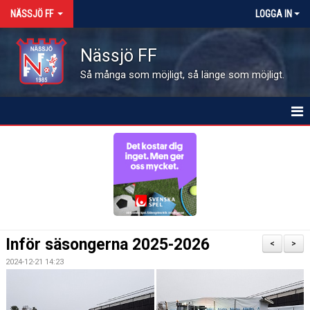
NÄSSJÖ FF
LOGGA IN
Nässjö FF
Så många som möjligt, så länge som möjligt.
HEM
NYHETER
OM FÖRENINGEN
MEDLEMSINFO
Inför säsongerna 2025-2026
<
>
KALENDER
2024-12-21 14:23
MATCHER