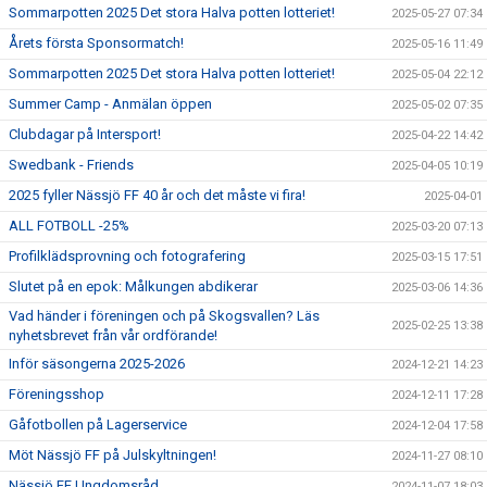
Sommarpotten 2025 Det stora Halva potten lotteriet!
2025-05-27 07:34
Årets första Sponsormatch!
2025-05-16 11:49
Sommarpotten 2025 Det stora Halva potten lotteriet!
2025-05-04 22:12
Summer Camp - Anmälan öppen
2025-05-02 07:35
Clubdagar på Intersport!
2025-04-22 14:42
Swedbank - Friends
2025-04-05 10:19
2025 fyller Nässjö FF 40 år och det måste vi fira!
2025-04-01
ALL FOTBOLL -25%
2025-03-20 07:13
Profilklädsprovning och fotografering
2025-03-15 17:51
Slutet på en epok: Målkungen abdikerar
2025-03-06 14:36
Vad händer i föreningen och på Skogsvallen? Läs
2025-02-25 13:38
nyhetsbrevet från vår ordförande!
Inför säsongerna 2025-2026
2024-12-21 14:23
Föreningsshop
2024-12-11 17:28
Gåfotbollen på Lagerservice
2024-12-04 17:58
Möt Nässjö FF på Julskyltningen!
2024-11-27 08:10
Nässjö FF Ungdomsråd
2024-11-07 18:03