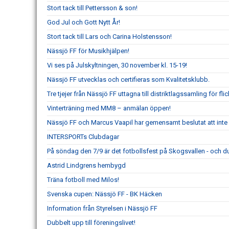
Stort tack till Pettersson & son!
God Jul och Gott Nytt År!
Stort tack till Lars och Carina Holstensson!
Nässjö FF för Musikhjälpen!
Vi ses på Julskyltningen, 30 november kl. 15-19!
Nässjö FF utvecklas och certifieras som Kvalitetsklubb.
Tre tjejer från Nässjö FF uttagna till distriktlagssamling för fl
Vinterträning med MM8 – anmälan öppen!
Nässjö FF och Marcus Vaapil har gemensamt beslutat att int
INTERSPORTs Clubdagar
På söndag den 7/9 är det fotbollsfest på Skogsvallen - och du
Astrid Lindgrens hembygd
Träna fotboll med Milos!
Svenska cupen: Nässjö FF - BK Häcken
Information från Styrelsen i Nässjö FF
Dubbelt upp till föreningslivet!