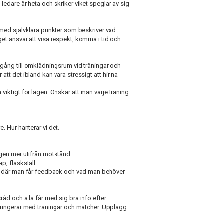
ledare är heta och skriker viket speglar av sig
 med självklara punkter som beskriver vad
et ansvar att visa respekt, komma i tid och
illgång till omklädningsrum vid träningar och
att det ibland kan vara stressigt att hinna
iktigt för lagen. Önskar att man varje träning
e. Hur hanterar vi det.
gen mer utifrån motstånd
ap, flaskställ
ngen där man får feedback och vad man behöver
åd och alla får med sig bra info efter
t fungerar med träningar och matcher. Upplägg