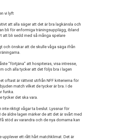
 vi lyft
tivt att alla säger att det är bra lagkänsla och
kan bli för enformiga träningsupplägg, ibland
vårt att bli sedd med så många spelare
sigt och önskar att de skulle våga säga ifrån
 träningarna.
te ”förtjäna” att hospiteras, visa intresse,
 och alla tycker att det följs bra i lagen
 oftast är rättvist utifrån NFF kriterierna för
rbjuden match vilket de tycker är bra. I de
r funka.
de tycker det ska vara.
inte riktigt vågar ta beslut. Lyssnar för
I de äldre lagen märker de att det är svårt med
t få stöd av varandra och de nya domarna kan
e upplever ett rått hårt matchklimat. Det är