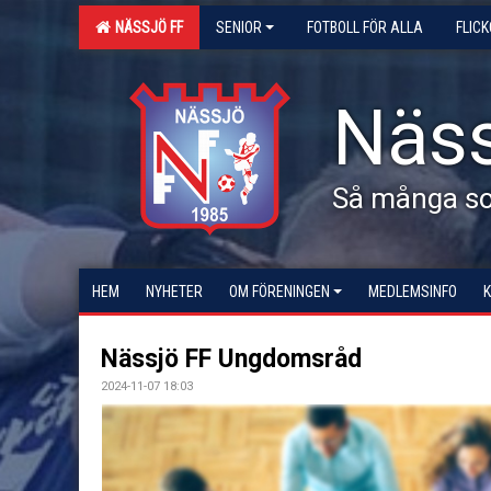
NÄSSJÖ FF
SENIOR
FOTBOLL FÖR ALLA
FLIC
Näss
Så många som
HEM
NYHETER
OM FÖRENINGEN
MEDLEMSINFO
Nässjö FF Ungdomsråd
2024-11-07 18:03