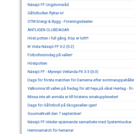
Nässjö FF Ungdomsråd
Gåfotbollen flyttar in!
OTM Energi & Bygg - Föreningsdealen
ÄNTLIGEN CLUBDAGAR
Höst potten i full gång. Köp er lott!!!
IK Vista-Nässjö FF 0-2 (0-2)
Fotbollssöndag på vallen!
Höstpotten
Nässjö FF - Myresjö Vetlanda FK 3-3 (0-3)
Dags för första matchen för Damerna efter sommaruppehållet
Välkomna till vallen på fredag för att heja på vårat Herrlag - fri e
Missa inte att anmäla er till höstens smakupplevelse!
Dags för Gåfotboll på Skogsvallen igen!
Gourmetkväll den 7 september!
Nässjö FF inleder spännande samarbete med Systemtruckar
Hemmamatch för herrarna!