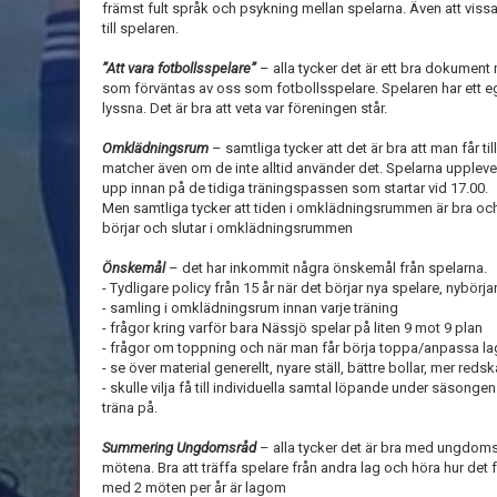
främst fult språk och psykning mellan spelarna. Även att vissa 
till spelaren.
”Att vara fotbollsspelare”
– alla tycker det är ett bra dokument
som förväntas av oss som fotbollsspelare. Spelaren har ett eg
lyssna. Det är bra att veta var föreningen står.
Omklädningsrum
– samtliga tycker att det är bra att man får t
matcher även om de inte alltid använder det. Spelarna upplever 
upp innan på de tidiga träningspassen som startar vid 17.00.
Men samtliga tycker att tiden i omklädningsrummen är bra och v
börjar och slutar i omklädningsrummen
Önskemål
– det har inkommit några önskemål från spelarna.
- Tydligare policy från 15 år när det börjar nya spelare, nybörjar
- samling i omklädningsrum innan varje träning
- frågor kring varför bara Nässjö spelar på liten 9 mot 9 plan
- frågor om toppning och när man får börja toppa/anpassa la
- se över material generellt, nyare ställ, bättre bollar, mer redsk
- skulle vilja få till individuella samtal löpande under säso
träna på.
Summering Ungdomsråd
– alla tycker det är bra med ungdomsr
mötena. Bra att träffa spelare från andra lag och höra hur de
med 2 möten per år är lagom