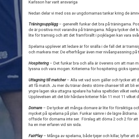
Karlsson har varit ansvariga
Nedan delar vi med oss av ungdomarnas tankar kring de ämnen
Träningsupplägg
– generellt funkar det bra på träningarna. Posi
de är positiva mot varandra på träningarna. Några tycker det 
lite för tramsig och att det framförallt i pojklagen kan vara s
Spelarna upplever att ledare är för snälla i de fall det är tram
och markera mer. De efterfrågar även mer nivåanpassning på
Hospitering
– Det funkar bra och alla är överens om att man mås
lyssna och vara mogen. Kriterierna för hospitering gicks igenom
Uttagning till matcher
– Alla vet vad som gäller och tycker att det
att få match. Ju mer du tränar desto större chanser till att bli e
yngre lagen ska uttagna spelare ha halva speltiden vilket verka
Upplevelsen att det blir hårdare kriterier från 11 mot 11 vilket 
Domare
– De tycker att många domare är lite för försiktiga och 
mycket på spelarna på plan. Funkar sämre i de lägre åldrarna. 
offside för domarna inte ser. Förslag att döma 2 och 2 för at
ha en mer erfaren vid sin sida.
FairPlay
– Många av spelarna, både tjejer och killar, lyfter att d