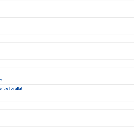
!
ntré för alla!